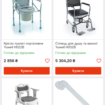
Крісло-туалет портативне
Стілець для душу та ванної
Yuwell H022B
Yuwell H032B
Готово до відправки
Готово до відправки
2 856
5 304,20
₴
₴
Купити
Купити