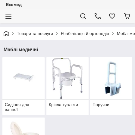
Екомед
Товари та послуги
Реабілітація й ортопедія
Меблі ме
Меблі медичні
Сидіння для
Крісла туалети
Поручни
ванної