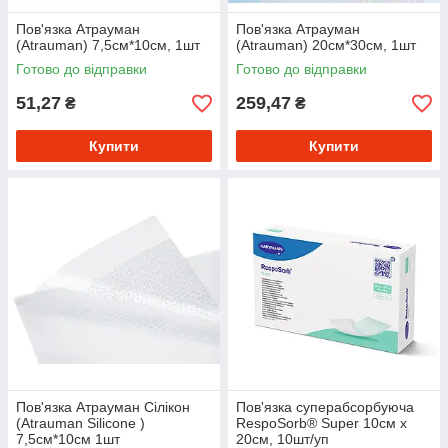
Пов'язка Атрауман
Пов'язка Атрауман
(Atrauman) 7,5см*10см, 1шт
(Atrauman) 20см*30см, 1шт
Готово до відправки
Готово до відправки
51,27
259,47
₴
₴
Купити
Купити
Пов'язка Атрауман Сілікон
Пов'язка суперабсорбуюча
(Atrauman Silicone )
RespoSorb® Super 10см х
7,5см*10см 1шт
20см, 10шт/уп