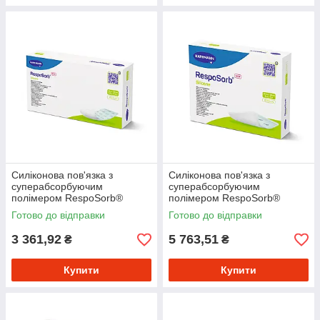
Силіконова пов'язка з
Силіконова пов'язка з
суперабсорбуючим
суперабсорбуючим
полімером RespoSorb®
полімером RespoSorb®
Silicone 10см х 20см, 10шт/уп
Silicone 20см х 20см, 10шт/уп
Готово до відправки
Готово до відправки
3 361,92
5 763,51
₴
₴
Купити
Купити