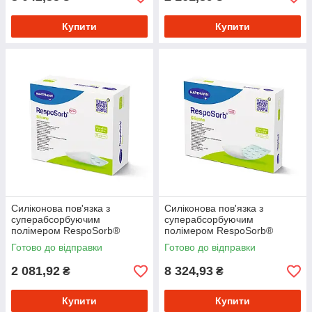
Купити
Купити
Силіконова пов'язка з
Силіконова пов'язка з
суперабсорбуючим
суперабсорбуючим
полімером RespoSorb®
полімером RespoSorb®
Silicone 8см х 8см, 10шт/уп
Silicone 20см х 25см, 10шт/уп
Готово до відправки
Готово до відправки
2 081,92
8 324,93
₴
₴
Купити
Купити