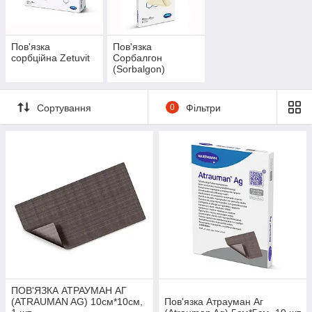
Пов'язка
Пов'язка
сорбційна Zetuvit
Сорбалгон
(Sorbalgon)
Сортування
0
Фільтри
ПОВ'ЯЗКА АТРАУМАН AГ
(ATRAUMAN AG) 10см*10см,
Пов'язка Атрауман Aг