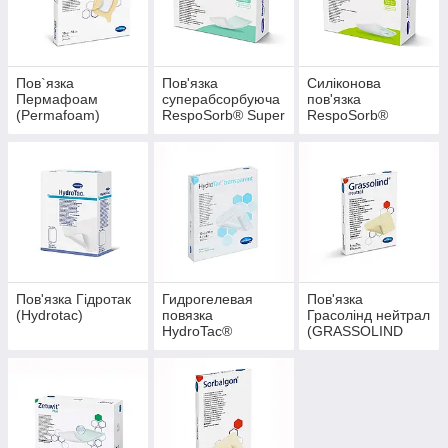
Пов`язка
Пов'язка
Силіконова
Пермафоам
суперабсорбуюча
пов'язка
(Permafoam)
RespoSorb® Super
RespoSorb®
Silicone
Пов'язка Гідротак
Гидрогелевая
Пов'язка
(Hydrotac)
повязка
Грасолінд нейтрал
HydroTac®
(GRASSOLIND
transparent
neutral)
Comfort