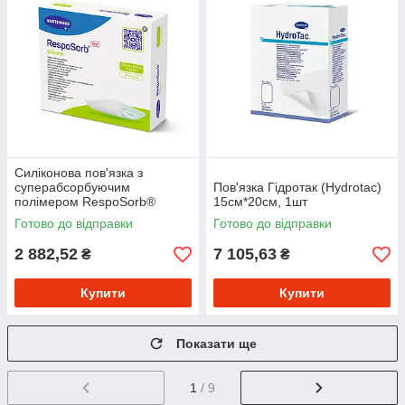
Силіконова пов'язка з
суперабсорбуючим
Пов'язка Гідротак (Hydrotac)
полімером RespoSorb®
15см*20см, 1шт
Silicone 12,5см х 12,5см,
Готово до відправки
Готово до відправки
10шт/уп
2 882,52
7 105,63
₴
₴
Купити
Купити
Показати ще
1
/ 9