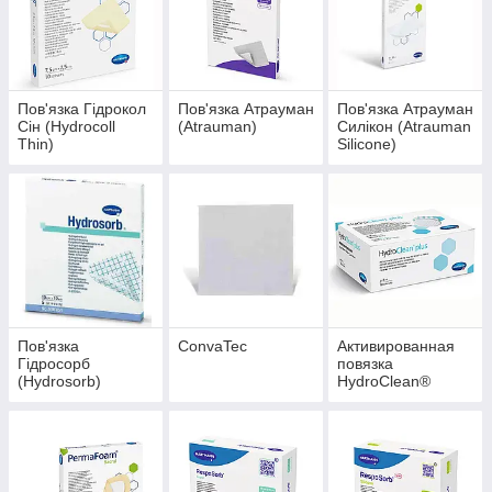
Пов'язка Гідрокол
Пов'язка Атрауман
Пов'язка Атрауман
Сін (Hydrocoll
(Atrauman)
Силікон (Atrauman
Thin)
Silicone)
Пов'язка
ConvaTec
Активированная
Гідросорб
повязка
(Hydrosorb)
HydroClean®