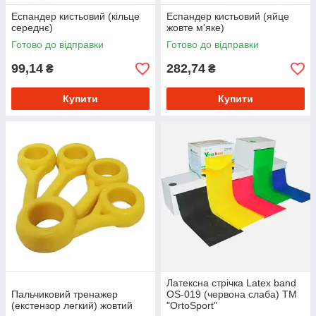
Еспандер кистьовий (кільце
Еспандер кистьовий (яйце
середнє)
жовте м'яке)
Готово до відправки
Готово до відправки
99,14
282,74
₴
₴
Купити
Купити
Латексна стрічка Latex band
Пальчиковий тренажер
OS-019 (червона слаба) ТМ
(екстензор легкий) жовтий
"OrtoSport"