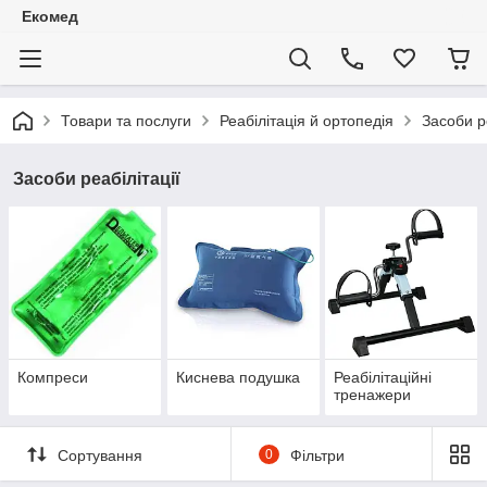
Екомед
Товари та послуги
Реабілітація й ортопедія
Засоби ре
Засоби реабілітації
Компреси
Киснева подушка
Реабілітаційні
тренажери
Сортування
0
Фільтри