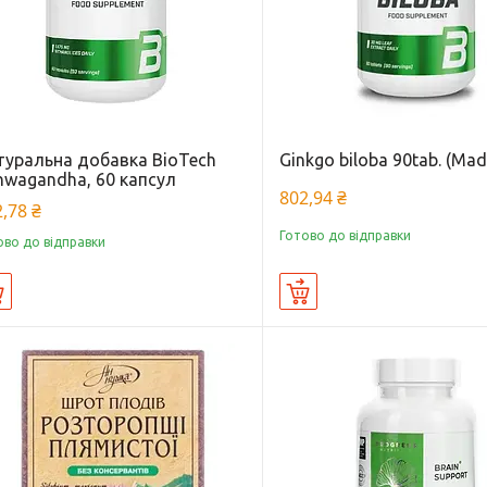
туральна добавка BioTech
Ginkgo biloba 90tab. (Mad
hwagandha, 60 капсул
802,94 ₴
,78 ₴
Готово до відправки
ово до відправки
Купити
Купити