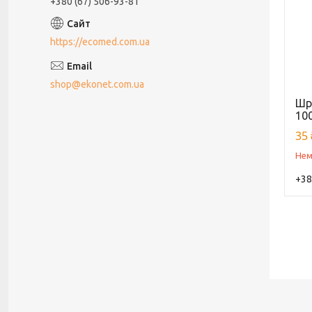
+380 (67) 506-93-81
https://ecomed.com.ua
shop@ekonet.com.ua
Шр
100
35 
Нем
+38