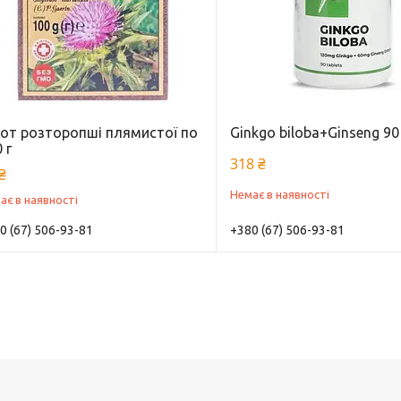
от розторопші плямистої по
Ginkgo biloba+Ginseng 90 
 г
318 ₴
₴
Немає в наявності
ає в наявності
0 (67) 506-93-81
+380 (67) 506-93-81