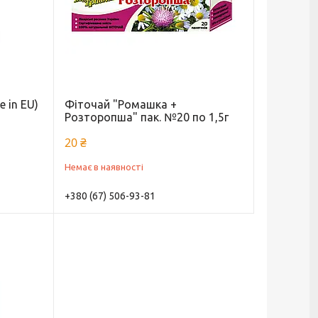
e in EU)
Фіточай "Ромашка +
Розторопша" пак. №20 по 1,5г
20 ₴
Немає в наявності
+380 (67) 506-93-81