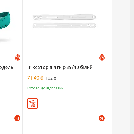
Залишилось 46 днів
Залишилось 46 
модель
Фіксатор п'яти р.39/40 білий
2
71,40 ₴
102 ₴
Готово до відправки
Купити
–30%
–30%