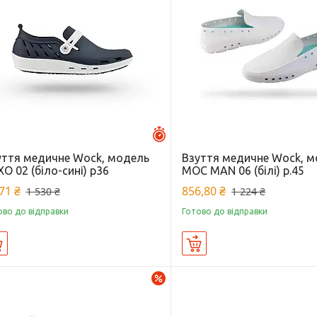
Залишилось 27 днів
уття медичне Wock, модель
Взуття медичне Wock, 
O 02 (біло-сині) р36
MOC MAN 06 (білі) р.45
71 ₴
856,80 ₴
1 530 ₴
1 224 ₴
ово до відправки
Готово до відправки
Купити
Купити
–30%