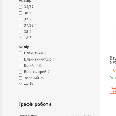
Розмір
35/37
1
36
1
37
2
37/38
1
38
1
Ще 15
Колір
Блакитний
5
Вз
Блакитний-т.сір
7
NEX
Білий
110
1 0
Біло-св.сірий
7
Гот
Зелений
29
Ще 15
Графік роботи