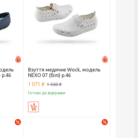
Залишилось 27 днів
Залишилось 27 
модель
Взуття медичне Wock, модель
 р.46
NEXO 07 (білі) р.46
1 071 ₴
1 530 ₴
Готово до відправки
Купити
–30%
–30%