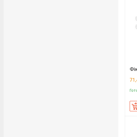
Фік
71,
Гот