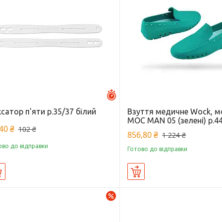
Залишилось 46 днів
сатор п'яти р.35/37 білий
Взуття медичне Wock, 
MOC MAN 05 (зелені) р.4
40 ₴
102 ₴
856,80 ₴
1 224 ₴
ово до відправки
Готово до відправки
Купити
Купити
–30%