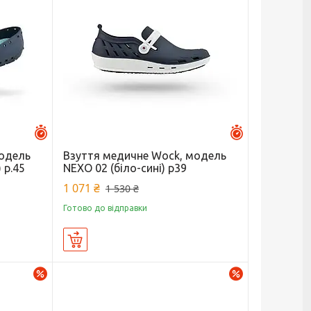
Залишилось 46 днів
Залишилось 25 
модель
Взуття медичне Wock, модель
 р.45
NEXO 02 (біло-сині) р39
1 071 ₴
1 530 ₴
Готово до відправки
Купити
–30%
–30%