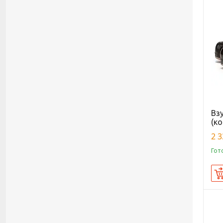
Вз
(ко
2 3
Гот