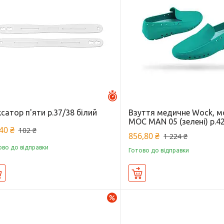
Залишилось 46 днів
сатор п'яти р.37/38 білий
Взуття медичне Wock, 
MOC MAN 05 (зелені) р.4
40 ₴
102 ₴
856,80 ₴
1 224 ₴
ово до відправки
Готово до відправки
Купити
Купити
–30%