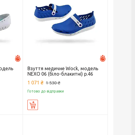
Залишилось 27 днів
Залишилось 29 
модель
Взуття медичне Wock, модель
NEXO 06 (біло-блакитні) р.46
1 071 ₴
1 530 ₴
Готово до відправки
Купити