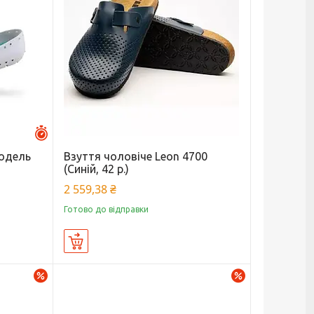
Залишилось 27 днів
модель
Взуття чоловіче Leon 4700
(Синій, 42 р.)
2 559,38 ₴
Готово до відправки
Купити
–30%
–30%