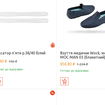
Залишилось 46 днів
сатор п'яти р.38/40 білий
Взуття медичне Wock, 
MOC MAN 03 (блакитний)
40 ₴
102 ₴
856,80 ₴
1 224 ₴
ово до відправки
Готово до відправки
Купити
Купити
–30%