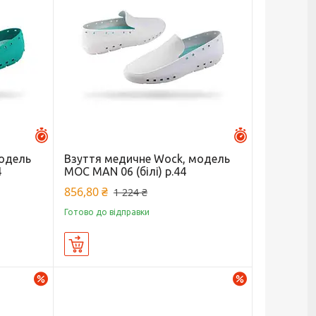
Залишилось 46 днів
Залишилось 27 
модель
Взуття медичне Wock, модель
4
MOC MAN 06 (білі) р.44
856,80 ₴
1 224 ₴
Готово до відправки
Купити
–30%
–30%