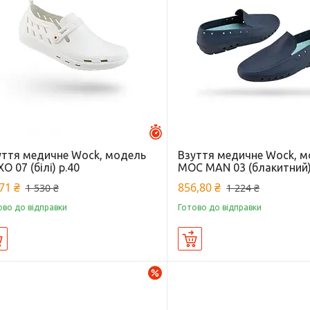
Залишилось 27 днів
уття медичне Wock, модель
Взуття медичне Wock, 
O 07 (білі) р.40
MOC MAN 03 (блакитний)
71 ₴
856,80 ₴
1 530 ₴
1 224 ₴
ово до відправки
Готово до відправки
Купити
Купити
–30%