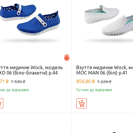
Залишилось 13 днів
уття медичне Wock, модель
Взуття медичне Wock, 
O 06 (біло-блакитні) р.44
MOC MAN 06 (білі) р.41
71 ₴
856,80 ₴
1 530 ₴
1 224 ₴
ово до відправки
Готово до відправки
Купити
Купити