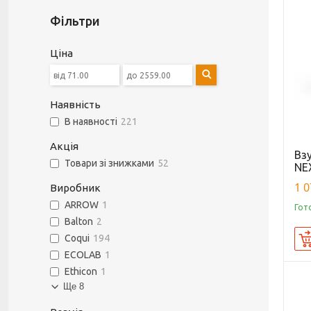
Фільтри
Ціна
Наявність
В наявності
221
Акція
Вз
Товари зі знижками
52
NEX
1 0
Виробник
ARROW
1
Гот
Balton
2
Coqui
194
ECOLAB
1
Ethicon
1
Ще 8