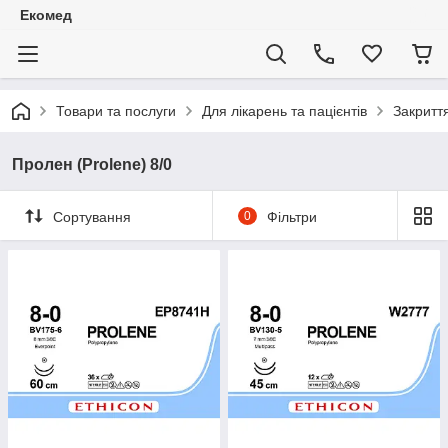
Екомед
Товари та послуги
Для лікарень та пацієнтів
Закритт
Пролен (Prolene) 8/0
Сортування
0
Фільтри