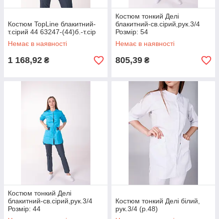
Костюм тонкий Делі
Костюм TopLine блакитний-
блакитний-св.сірий,рук.3/4
т.сірий 44 63247-(44)б.-т.сір
Розмір: 54
Немає в наявності
Немає в наявності
1 168,92
805,39
₴
₴
Костюм тонкий Делі
блакитний-св.сірий,рук.3/4
Костюм тонкий Делі білий,
Розмір: 44
рук.3/4 (р.48)