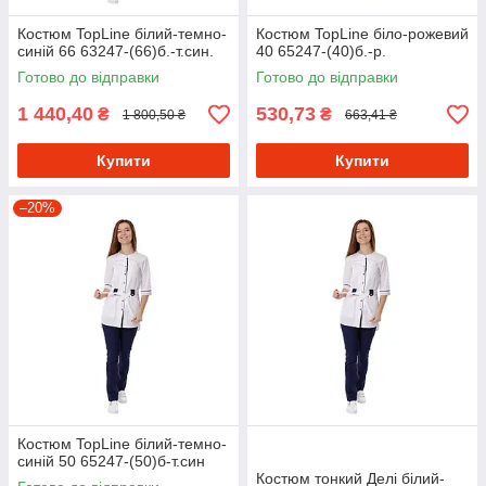
Костюм TopLine білий-темно-
Костюм TopLine біло-рожевий
синій 66 63247-(66)б.-т.син.
40 65247-(40)б.-р.
Готово до відправки
Готово до відправки
1 440,40
530,73
₴
₴
1 800,50 ₴
663,41 ₴
Купити
Купити
–20%
Костюм TopLine білий-темно-
синій 50 65247-(50)б-т.син
Костюм тонкий Делі білий-