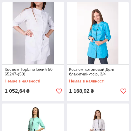
Костюм TopLine Білий 50
Костюм котоновий Делі
65247-(50)
блакитний-т.сір, 3/4
Немає в наявності
Немає в наявності
1 052,64
1 168,92
₴
₴