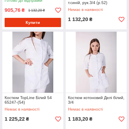
Готово до відправки
т.синій, рук.3/4 (р.52)
905,76
Немає в наявності
₴
1 132,20 ₴
1 132,20
₴
Купити
Костюм TopLine Білий 54
Костюм котоновий Делі білий,
65247-(54)
3/4
Немає в наявності
Немає в наявності
1 225,22
1 183,20
₴
₴