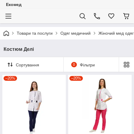
Екомед
Товари та послуги
Одяг медичний
Жіночий мед одяг
Костюм Делі
Сортування
0
Фільтри
–20%
–20%