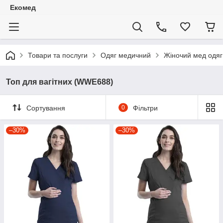
Екомед
Товари та послуги
Одяг медичний
Жіночий мед одяг
Топ для вагітних (WWE688)
Сортування
0
Фільтри
–30%
–30%