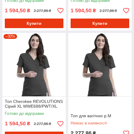
Готово до відправки
Готово до відправки
1 594,50
1 594,50
₴
₴
2 277,86 ₴
2 277,86 ₴
Купити
Купити
–30%
Топ Cherokee REVOLUTIONS
Сірий XL WWE688/PWT/XL
Готово до відправки
Топ для вагітних р.M
1 594,50
Немає в наявності
₴
2 277,86 ₴
2 277,86
₴