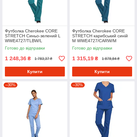
Футболка Cherokee CORE
Футболка Cherokee CORE
STRETCH Синьо-зелений L
STRETCH карибський синій
WWE4727/TLBW/L
M WWE4727/CARW/M
Готово до відправки
Готово до відправки
1 248,36
1 315,19
₴
₴
1 783,37 ₴
1 878,84 ₴
Купити
Купити
–30%
–30%