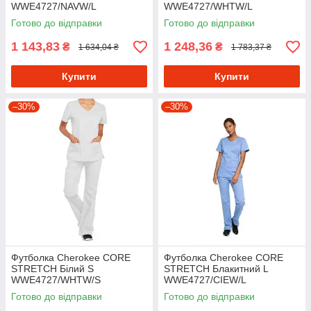
WWE4727/NAVW/L
WWE4727/WHTW/L
Готово до відправки
Готово до відправки
1 143,83
1 248,36
₴
₴
1 634,04 ₴
1 783,37 ₴
Купити
Купити
–30%
–30%
Футболка Cherokee CORE
Футболка Cherokee CORE
STRETCH Білий S
STRETCH Блакитний L
WWE4727/WHTW/S
WWE4727/CIEW/L
Готово до відправки
Готово до відправки