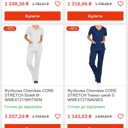
1 248,36
1 216,66
₴
₴
1 783,37 ₴
1 738,08 ₴
Купити
Купити
–30%
–30%
Футболка Cherokee CORE
Футболка Cherokee CORE
STRETCH Білий M
STRETCH Темно-синій S
WWE4727/WHTW/M
WWE4727/NAVW/S
Готово до відправки
Готово до відправки
1 207,24
1 143,83
₴
₴
1 724,62 ₴
1 634,04 ₴