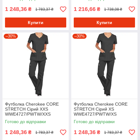
1 248,36
1 216,66
₴
₴
1 783,37 ₴
1 738,08 ₴
Купити
Купити
–30%
–30%
Футболка Cherokee CORE
Футболка Cherokee CORE
STRETCH Сірий XXS
STRETCH Сірий XS
WWE4727/PWTW/XXS
WWE4727/PWTW/XS
Готово до відправки
Готово до відправки
1 248,36
1 248,36
₴
₴
1 783,37 ₴
1 783,37 ₴