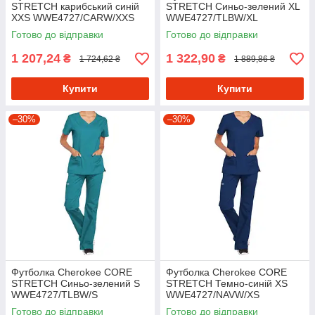
STRETCH карибський синій
STRETCH Синьо-зелений XL
XXS WWE4727/CARW/XXS
WWE4727/TLBW/XL
Готово до відправки
Готово до відправки
1 207,24
1 322,90
₴
₴
1 724,62 ₴
1 889,86 ₴
Купити
Купити
–30%
–30%
Футболка Cherokee CORE
Футболка Cherokee CORE
STRETCH Синьо-зелений S
STRETCH Темно-синій XS
WWE4727/TLBW/S
WWE4727/NAVW/XS
Готово до відправки
Готово до відправки