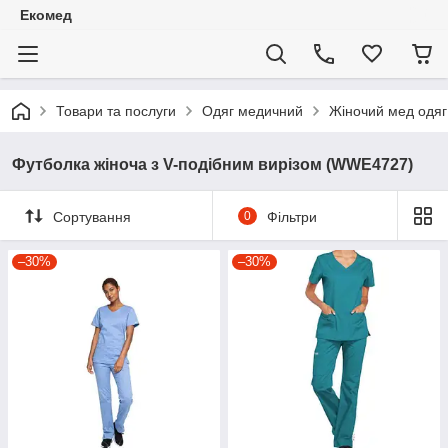
Екомед
Товари та послуги
Одяг медичний
Жіночий мед одяг
Футболка жіноча з V-подібним вирізом (WWE4727)
Сортування
0
Фільтри
–30%
–30%