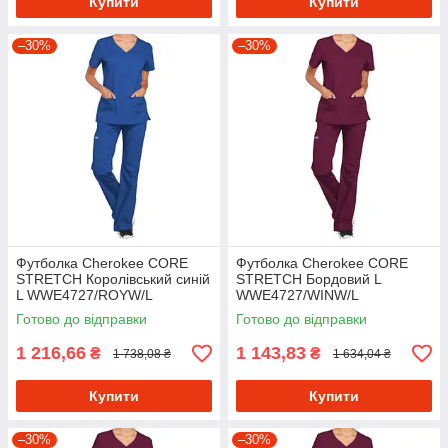
Купити
Купити
–30%
–30%
Футболка Cherokee CORE
Футболка Cherokee CORE
STRETCH Королівський синій
STRETCH Бордовий L
L WWE4727/ROYW/L
WWE4727/WINW/L
Готово до відправки
Готово до відправки
1 216,66
1 143,83
₴
₴
1 738,08 ₴
1 634,04 ₴
Купити
Купити
–30%
–30%