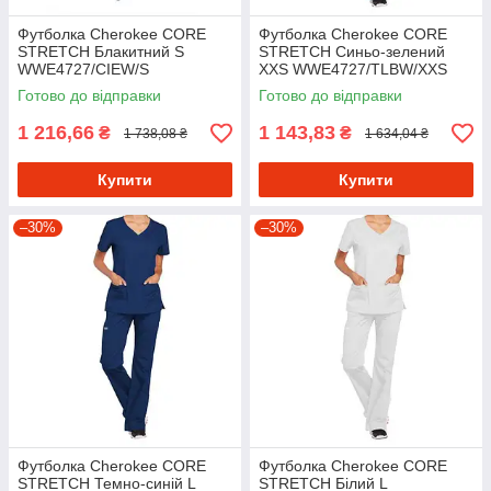
Футболка Cherokee CORE
Футболка Cherokee CORE
STRETCH Блакитний S
STRETCH Синьо-зелений
WWE4727/CIEW/S
XXS WWE4727/TLBW/XXS
Готово до відправки
Готово до відправки
1 216,66
1 143,83
₴
₴
1 738,08 ₴
1 634,04 ₴
Купити
Купити
–30%
–30%
Футболка Cherokee CORE
Футболка Cherokee CORE
STRETCH Темно-синій L
STRETCH Білий L