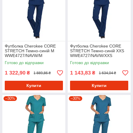
Футболка Cherokee CORE
Футболка Cherokee CORE
STRETCH Темно-синій M
STRETCH Темно-синій XXS
WWE4727/NAVW/M
WWE4727/NAVW/XXS
Готово до відправки
Готово до відправки
1 322,90
1 143,83
₴
₴
1 889,86 ₴
1 634,04 ₴
Купити
Купити
–30%
–30%