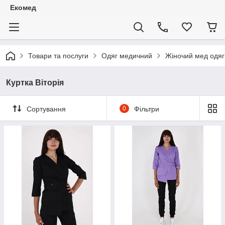
Екомед
Товари та послуги
Одяг медичний
Жіночий мед одяг
Куртка Віторія
Сортування
0
Фільтри