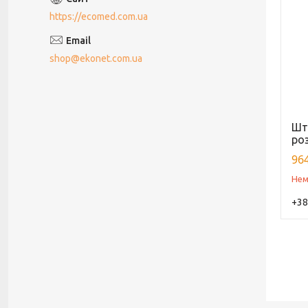
https://ecomed.com.ua
shop@ekonet.com.ua
Шта
ро
964
Нем
+38