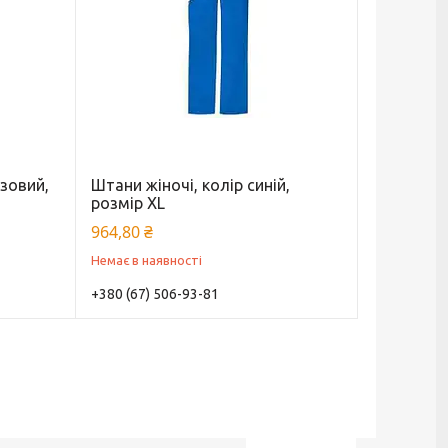
юзовий,
Штани жіночі, колір синій,
розмір XL
964,80 ₴
Немає в наявності
+380 (67) 506-93-81