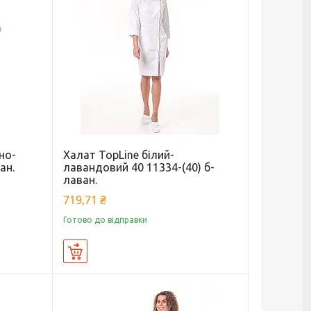
но-
Халат TopLine білий-
ан.
лавандовий 40 11334-(40) б-
лаван.
719,71 ₴
Готово до відправки
Купити