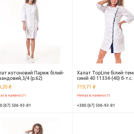
лат котоновий Париж білий-
Халат TopLine білий-тем
андовий,3/4 (р.62)
синій 40 11334-(40) б-т.с.
,20 ₴
719,71 ₴
ає в наявності
Немає в наявності
0 (67) 506-93-81
+380 (67) 506-93-81