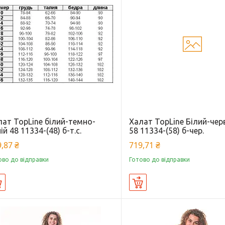
лат TopLine білий-темно-
Халат TopLine Білий-че
ій 48 11334-(48) б-т.с.
58 11334-(58) б-чер.
,87 ₴
719,71 ₴
ово до відправки
Готово до відправки
Купити
Купити