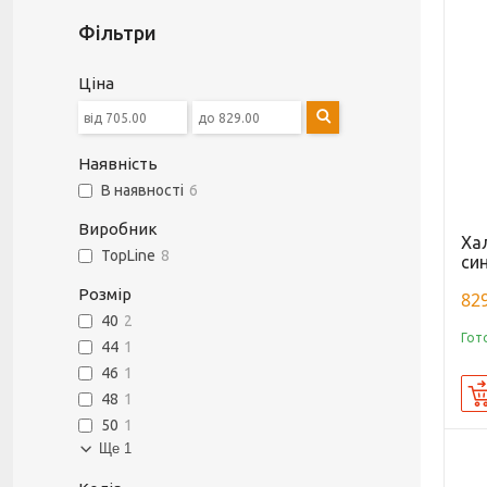
Фільтри
Ціна
Наявність
В наявності
6
Виробник
Ха
TopLine
8
син
Розмір
829
40
2
Гот
44
1
46
1
48
1
50
1
Ще 1