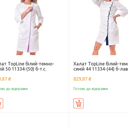
лат TopLine білий-темно-
Халат TopLine білий-тем
ій 50 11334-(50) б-т.с.
синій 44 11334-(44) б-лав
,87 ₴
829,87 ₴
ово до відправки
Готово до відправки
Купити
Купити