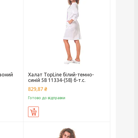
рвоний
Халат TopLine білий-темно-
синій 58 11334-(58) б-т.с.
829,87 ₴
Готово до відправки
Купити