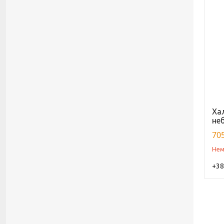
Ха
неб
705
Нем
+38