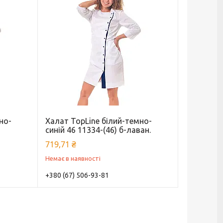
но-
Халат TopLine білий-темно-
синій 46 11334-(46) б-лаван.
719,71 ₴
Немає в наявності
+380 (67) 506-93-81