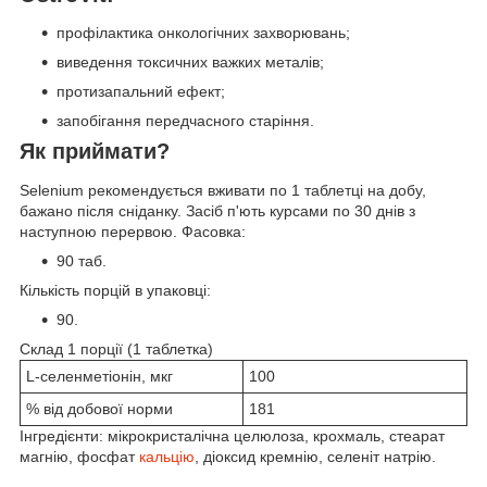
профілактика онкологічних захворювань;
виведення токсичних важких металів;
протизапальний ефект;
запобігання передчасного старіння.
Як приймати?
Selenium рекомендується вживати по 1 таблетці на добу,
бажано після сніданку. Засіб п'ють курсами по 30 днів з
наступною перервою. Фасовка:
90 таб.
Кількість порцій в упаковці:
90.
Склад 1 порції (1 таблетка)
L-селенметіонін, мкг
100
% від добової норми
181
Інгредієнти: мікрокристалічна целюлоза, крохмаль, стеарат
магнію, фосфат
кальцію
, діоксид кремнію, селеніт натрію.