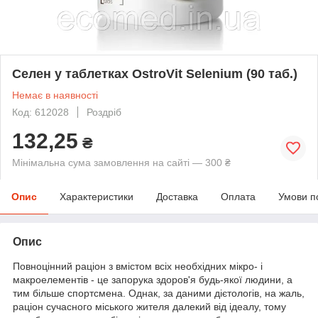
Селен у таблетках OstroVit Selenium (90 таб.)
Немає в наявності
Код: 612028
Роздріб
132,25
₴
Мінімальна сума замовлення на сайті — 300 ₴
Опис
Характеристики
Доставка
Оплата
Умови п
Опис
Повноцінний раціон з вмістом всіх необхідних мікро- і
макроелементів - це запорука здоров'я будь-якої людини, а
тим більше спортсмена. Однак, за даними дієтологів, на жаль,
раціон сучасного міського жителя далекий від ідеалу, тому