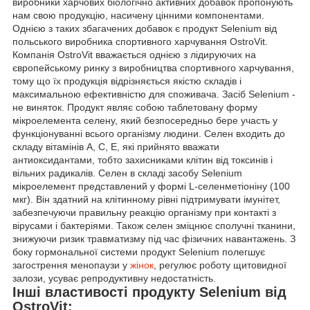
виробники харчових біологічно активних добавок пропонують
нам свою продукцію, насичену цінними компонентами.
Однією з таких збагачених добавок є продукт Selenium від
польського виробника спортивного харчування OstroVit.
Компанія OstroVit вважається однією з лідируючих на
європейському ринку з виробництва спортивного харчування,
тому що їх продукція відрізняється якістю складів і
максимальною ефективністю для споживача. Засіб Selenium -
не виняток. Продукт являє собою таблетовану форму
мікроелемента селену, який безпосередньо бере участь у
функціонуванні всього організму людини. Селен входить до
складу вітамінів А, С, Е, які прийнято вважати
антиоксидантами, тобто захисниками клітин від токсинів і
вільних радикалів. Селен в складі засобу Selenium
мікроелемент представлений у формі L-селенметіоніну (100
мкг). Він здатний на клітинному рівні підтримувати імунітет,
забезпечуючи правильну реакцію організму при контакті з
вірусами і бактеріями. Також селен зміцнює сполучні тканини,
знижуючи ризик травматизму під час фізичних навантажень. З
боку гормональної системи продукт Selenium полегшує
загострення менопаузи у
жінок
, регулює роботу щитовидної
залози, усуває репродуктивну недостатність.
Інші властивості продукту Selenium від
OstroVit: