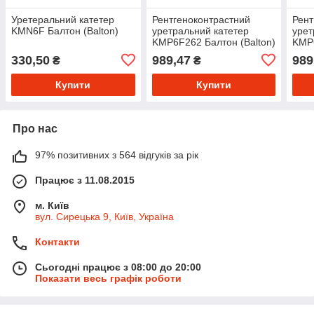
Уретеральний катетер
Рентгеноконтрастний
Рент
KMN6F Балтон (Balton)
уретральний катетер
урет
KMP6F262 Балтон (Balton)
KMP6
330,50
989,47
989
₴
₴
Купити
Купити
Про нас
97% позитивних з 564 відгуків за рік
Працює з 11.08.2015
м. Київ
вул. Сирецька 9, Київ, Україна
Контакти
Сьогодні працює з 08:00 до 20:00
Показати весь графік роботи