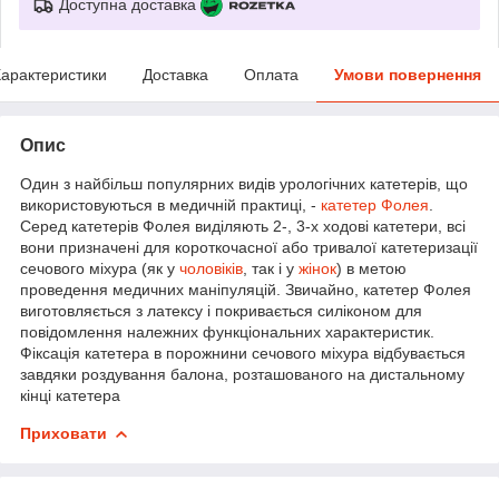
Доступна доставка
арактеристики
Доставка
Оплата
Умови повернення
Опис
Один з найбільш популярних видів урологічних катетерів, що
використовуються в медичній практиці, -
катетер Фолея
.
Серед катетерів Фолея виділяють 2-, 3-х ходові катетери, всі
вони призначені для короткочасної або тривалої катетеризації
сечового міхура (як у
чоловіків
, так і у
жінок
) в метою
проведення медичних маніпуляцій. Звичайно, катетер Фолея
виготовляється з латексу і покривається силіконом для
повідомлення належних функціональних характеристик.
Фіксація катетера в порожнини сечового міхура відбувається
завдяки роздування балона, розташованого на дистальному
кінці катетера
Приховати