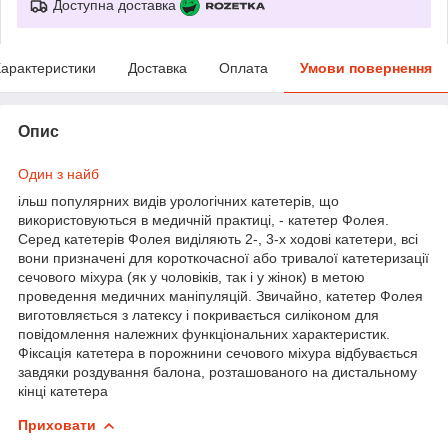
Доступна доставка
арактеристики
Доставка
Оплата
Умови повернення
Опис
Один з найб
ільш популярних видів урологічних катетерів, що
використовуються в медичній практиці, - катетер Фолея.
Серед катетерів Фолея виділяють 2-, 3-х ходові катетери, всі
вони призначені для короткочасної або тривалої катетеризації
сечового міхура (як у чоловіків, так і у жінок) в метою
проведення медичних маніпуляцій. Звичайно, катетер Фолея
виготовляється з латексу і покривається силіконом для
повідомлення належних функціональних характеристик.
Фіксація катетера в порожнини сечового міхура відбувається
завдяки роздування балона, розташованого на дистальному
кінці катетера
Приховати