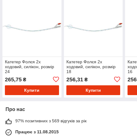
Катетер Фолєя 2х
Катетер Фолєя 2х
Кате
ходовий, силікон, розмір
ходовий, силікон, розмір
ходо
24
18
16
265,75
256,31
256
₴
₴
Купити
Купити
Про нас
97% позитивних з 569 відгуків за рік
Працює з 11.08.2015