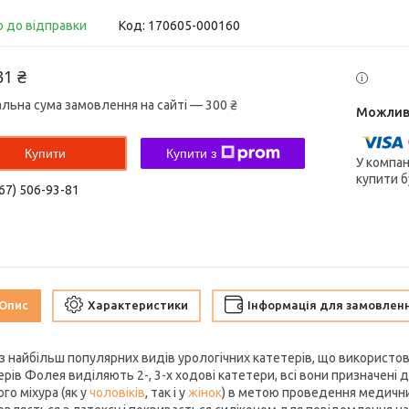
о до відправки
Код:
170605-000160
31 ₴
альна сума замовлення на сайті — 300 ₴
Купити
Купити з
У компан
купити б
67) 506-93-81
Опис
Характеристики
Інформація для замовлен
з найбільш популярних видів урологічних катетерів, що використов
ерів Фолея виділяють 2-, 3-х ходові катетери, всі вони призначені 
го міхура (як у
чоловіків
, так і у
жінок
) в метою проведення медични