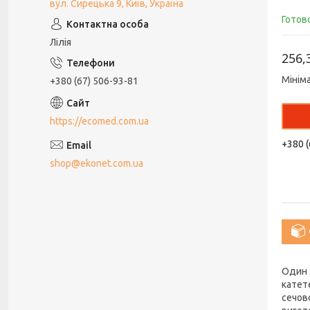
вул. Сирецька 9, Київ, Україна
Готов
Лілія
256,
Мінім
+380 (67) 506-93-81
https://ecomed.com.ua
+380 (
shop@ekonet.com.ua
Один 
катет
сечово