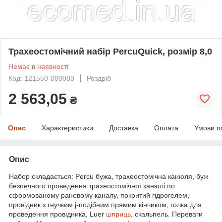
Трахеостомічний набір PercuQuick, розмір 8,0
Немає в наявності
Код: 121550-000080
Роздріб
2 563,05
₴
Опис
Характеристики
Доставка
Оплата
Умови п
Опис
Набор складається: Percu бужа, трахеостомічна канюля, буж
безпечного проведення трахеостомічної канюлі по
сформованому раневому каналу, покритий гідрогелем,
провідник з гнучким j-подібним прямим кінчиком, голка для
проведення провідника, Luer
шприць
, скальпель. Переваги