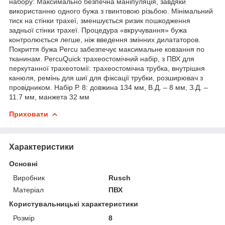
набору: Максимально безпечна маніпуляція, завдяки
використанню одного бужа з гвинтовою різьбою. Мінімальний
тиск на стінки трахеї, зменшується ризик пошкодження
задньої стінки трахеї. Процедура «вкручування» бужа
контролюється легше, ніж введення змінних дилататоров.
Покриття бужа Percu забезпечує максимальне ковзання по
тканинам. PercuQuick трахеостомічний набір, з ПВХ для
перкутанної трахеотомії: трахеостомічна трубка, внутрішня
канюля, ремінь для шиї для фіксації трубки, розширювач з
провідником. Набір Р. 8: довжина 134 мм, В.Д. – 8 мм, З.Д. –
11.7 мм, манжета 32 мм
Приховати
Характеристики
Основні
Виробник
Rusch
Матеріал
ПВХ
Користувальницькі характеристики
Розмір
8