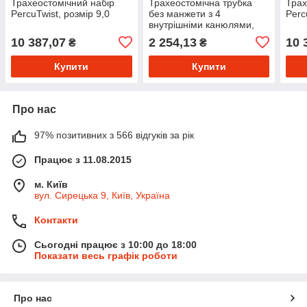
Трахеостомічний набір
Трахеостомічна трубка
Трах
PercuTwist, розмір 9,0
без манжети з 4
Perc
внутрішніми канюлями,
розмір 8,5
10 387,07
2 254,13
10 
₴
₴
Купити
Купити
Про нас
97% позитивних з 566 відгуків за рік
Працює з 11.08.2015
м. Київ
вул. Сирецька 9, Київ, Україна
Контакти
Сьогодні працює з 10:00 до 18:00
Показати весь графік роботи
Про нас