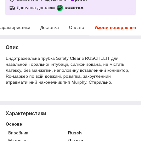
Доступна доставка
арактеристики
Доставка
Оплата
Умови повернення
Опис
Ендотрахеальна трубка Safety Clear з RUSCHELIT для
назальной і оральної інтубації, силіконізована, не містить
латексу, без манжетки, наполовину вставленний коннектор,
Rö-маркер по всій довжині, розмітка, закругленний
атравматичний наконечник тип Murphy. Стерильно.
Характеристики
Основні
Виробник
Rusch
Матеріал
Латекс