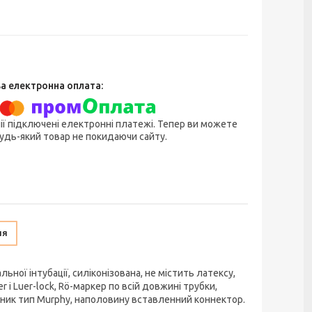
ії підключені електронні платежі. Тепер ви можете
удь-який товар не покидаючи сайту.
ня
ьної інтубації, силіконізована, не містить латексу,
і Luer-lock, Rö-маркер по всій довжині трубки,
ечник тип Murphy, наполовину вставленний коннектор.