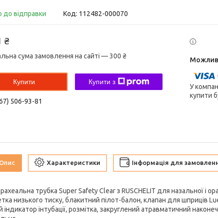
о до відправки
Код:
112482-000070
1 ₴
альна сума замовлення на сайті — 300 ₴
Купити
Купити з
У компан
купити б
67) 506-93-81
Опис
Характеристики
Інформація для замовлен
ахеальна трубка Super Safety Clear з RUSCHELIT для назальної і орал
ка низького тиску, блакитний пілот-балон, клапан для шприців Luer 
й індикатор інтубації, розмітка, закруглений атравматичний након