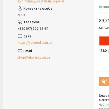
вул. Сирецька 9, Київ, Україна
Готов
Лілія
89,7
Мінім
+380 (67) 506-93-81
https://ecomed.com.ua
+380 (
shop@ekonet.com.ua
Ендотр
манжет
чорни