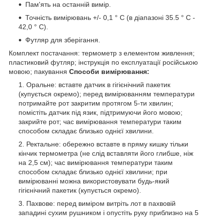
Пам'ять на останній вимір.
Точність вимірювань +/- 0,1 ° С (в діапазоні 35.5 ° С -
42,0 ° С).
Футляр для зберігання.
Комплект постачання: термометр з елементом живлення;
пластиковий футляр; інструкція по експлуатації російською
мовою; пакування
Способи вимірювання:
Оральне: вставте датчик в гігієнічний пакетик
(купується окремо); перед вимірюванням температури
потримайте рот закритим протягом 5-ти хвилин;
помістіть датчик під язик, підтримуючи його мовою;
закрийте рот; час вимірювання температури таким
способом складає близько однієї хвилини.
Ректальне: обережно вставте в пряму кишку тільки
кінчик термометра (не слід вставляти його глибше, ніж
на 2,5 см); час вимірювання температури таким
способом складає близько однієї хвилини; при
вимірюванні можна використовувати будь-який
гігієнічний пакетик (купується окремо).
Пахвове: перед виміром витріть лот в пахвовій
западині сухим рушником і опустіть руку приблизно на 5