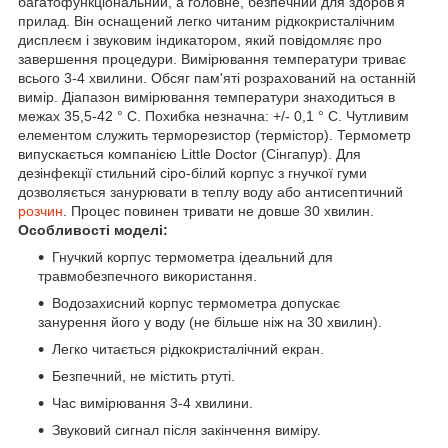
багатофункціональний, а головне, безпечний для здоров'я
прилад. Він оснащений легко читаним рідкокристалічним
дисплеєм і звуковим індикатором, який повідомляє про
завершення процедури. Вимірювання температури триває
всього 3-4 хвилини. Обсяг пам'яті розрахований на останній
вимір. Діапазон вимірювання температури знаходиться в
межах 35,5-42 ° C. Похибка незначна: +/- 0,1 ° C. Чутливим
елементом служить терморезистор (термістор). Термометр
випускається компанією Little Doctor (Сінгапур). Для
дезінфекції стильний сіро-білий корпус з гнучкої гуми
дозволяється занурювати в теплу воду або антисептичний
розчин
. Процес повинен тривати не довше 30 хвилин.
Особливості моделі:
Гнучкий корпус термометра ідеальний для
травмобезпечного використання.
Водозахисний корпус термометра допускає
занурення його у воду (не більше ніж на 30 хвилин).
Легко читається рідкокристалічний екран.
Безпечний, не містить ртуті.
Час вимірювання 3-4 хвилини.
Звуковий сигнал після закінчення виміру.