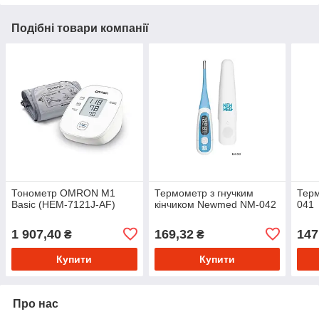
Подібні товари компанії
Тонометр OMRON M1
Термометр з гнучким
Тер
Basic (HEM-7121J-AF)
кінчиком Newmed NM-042
041
1 907,40
169,32
147
₴
₴
Купити
Купити
Про нас