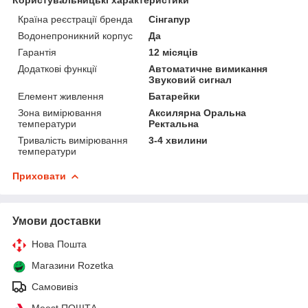
Країна реєстрації бренда
Сінгапур
Водонепроникний корпус
Да
Гарантія
12 місяців
Додаткові функції
Автоматичне вимикання
Звуковий сигнал
Елемент живлення
Батарейки
Зона вимірювання
Аксилярна Оральна
температури
Ректальна
Тривалість вимірювання
3-4 хвилини
температури
Приховати
Умови доставки
Нова Пошта
Магазини Rozetka
Самовивіз
Meest ПОШТА