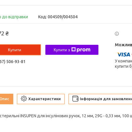
о до відправки
Код:
004509/004504
72 ₴
Купити
Купити з
У компан
67) 506-93-81
купити б
Опис
Характеристики
Інформація для замовлен
стерильні INSUPEN для інсулінових ручок, 12 мм, 29G - 0,33 мм, 100 