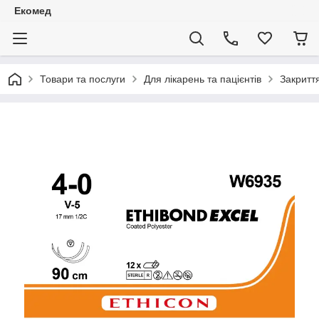
Екомед
Товари та послуги
Для лікарень та пацієнтів
Закритт