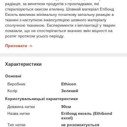
радіація, за винятком продуктів з прокладками, які
стерилізуються окисом етилену. Шовний матеріал Етібонд
Ексель викликає мінімальну початкову запальну реакцію в
тканині з наступною інкапсуляцією шовного матеріалу
сполучною тканиною. Експерименти з імплантації у тварин
показали, що не спостерігається значних змін міцності на
розтяг протягом усього періоду.
Приховати
Характеристики
Основні
Виробник
Ethicon
Колір
Зелений
Користувальницькі характеристики
Довжина нитки
90см
Назва нитки
Етібонд ексель (Ethibond
excel)
Тип нитки
не розсмоктується