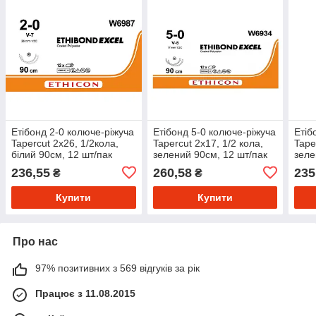
Етібонд 2-0 колюче-ріжуча
Етібонд 5-0 колюче-ріжуча
Етіб
Tapercut 2х26, 1/2кола,
Tapercut 2х17, 1/2 кола,
Tape
білий 90см, 12 шт/пак
зелений 90см, 12 шт/пак
зеле
236,55
260,58
235
₴
₴
Купити
Купити
Про нас
97% позитивних з 569 відгуків за рік
Працює з 11.08.2015