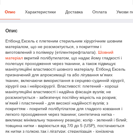
Опис
Характеристики
Доставка
Оплата
Умови п
Опис
Етібонд Ексель є плетеним стерильним хірургічним шовним
матеріалом, що не розсмоктується, з покриттям і
виготовлений з полімеру (етілентерефталата).
Шовний
матеріал
вкритий полібутилатом, що надає йому гладкості і
полегшує проходження через тканини, а також підвищує
маніпуляційні властивості шовного матеріалу. Етібонд Ексель
призначений для апроксимації та або лігування м'яких
тканин, включаючи використання в серцево-судинній хірургії,
хірургії ока і нейрохірургії. Властивості: плетений - хороші
маніпуляційні властивості і надійна фіксація вузлів; не
розсмоктується - забезпечує постійну міцність на розрив;
м'який і пластичний - для високої надійності вузлів; з
покриттям - покритий полібутілатом для гладкого ковзання і
легкого проходження через тканини; синтетична нитка -
викликає мінімальну тканинну реакцію; колір - зелений і білий;
товщина нитки - варіюється від 7/0 до 5 (USP), постачаються
як нитки з голкою,так і лігатури; стерилізація - іонізуюча