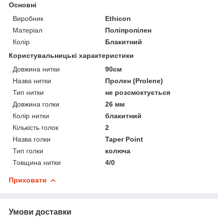
Основні
Виробник
Ethicon
Матеріал
Поліпропілен
Колір
Блакитний
Користувальницькі характеристики
Довжина нитки
90см
Назва нитки
Пролен (Prolene)
Тип нитки
не розсмоктується
Довжина голки
26 мм
Колір нитки
блакитний
Кількість голок
2
Назва голки
Taper Point
Тип голки
колюча
Товщина нитки
4/0
Приховати
Умови доставки