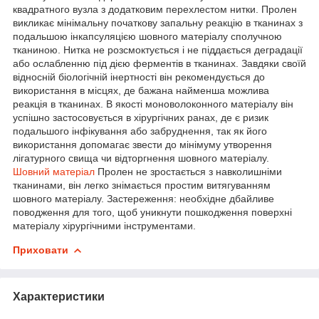
квадратного вузла з додатковим перехлестом нитки. Пролен
викликає мінімальну початкову запальну реакцію в тканинах з
подальшою інкапсуляцією шовного матеріалу сполучною
тканиною. Нитка не розсмоктується і не піддається деградації
або ослабленню під дією ферментів в тканинах. Завдяки своїй
відносній біологічній інертності він рекомендується до
використання в місцях, де бажана найменша можлива
реакція в тканинах. В якості моноволоконного матеріалу він
успішно застосовується в хірургічних ранах, де є ризик
подальшого інфікування або забруднення, так як його
використання допомагає звести до мінімуму утворення
лігатурного свища чи відторгнення шовного матеріалу.
Шовний матеріал
Пролен не зростається з навколишніми
тканинами, він легко знімається простим витягуванням
шовного матеріалу. Застереження: необхідне дбайливе
поводження для того, щоб уникнути пошкодження поверхні
матеріалу хірургічними інструментами.
Приховати
Характеристики