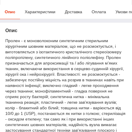
Опис
Характеристики
Доставка
Оплата
Умови п
Опис
Пролен - є моноволоконим синтетичним стерильним
хірургічним шовним матеріалом, що не розсмоктується, і
виготовляється з ізотактичного кристалічного стереоізомеру
поліпропілену, синтетичного лінійного поліолефіну. Пролен
призначається для апроксимації та / або лігування м'яких
тканин, включаючи використання в серцево-судинній хірургії,
хірургії ока і нейрохірургії. Властивості: не розсмоктується -
забезпечує постійну міцність на розрив в тканинах навіть при
наявності інфекції; виключно гладкий - легке проходження
через тканини; монофіламентний - гладка поверхня не
сприяє росту бактерій; синтетична нитка - мінімальна
тканинна реакція; пластичний - легке зав'язування вузлів;
колір - блакитний або білий; товщина нитки - варіюється від
10/0 до 1 (USP), постачаються як нитки з голкою; стерилізація
- оксидом етилену; так само як і при використанні інших
синтетичних шовних матеріалів, надійність вузла вимагає
застосування стандартної техніки зав'язування плоского і