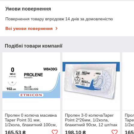
Умови повернення
Повернення товару впродовж 14 днів за домовленістю
Всі умови повернення
Подібні товари компанії
Пролен 0 колюча масивна
Пролен 3-0 колючаTaper
Прол
Taper Point 31 мм,
Point 2*26мм, 1/2кола,
Tape
1/2кола, блакитний 100см,
блакитний 90см, 12 шт/пак
1/2к
12 шт/пак
12 ш
165,53
198,10
165
₴
₴