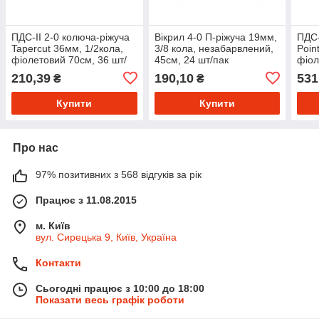
ПДС-ІІ 2-0 колюча-ріжуча
Вікрил 4-0 П-ріжуча 19мм,
ПДС-
Tapercut 36мм, 1/2кола,
3/8 кола, незабарвлений,
Poin
фіолетовий 70см, 36 шт/
45см, 24 шт/пак
фіол
пак
пак
210,39
190,10
531
₴
₴
Купити
Купити
Про нас
97% позитивних з 568 відгуків за рік
Працює з 11.08.2015
м. Київ
вул. Сирецька 9, Київ, Україна
Контакти
Сьогодні працює з 10:00 до 18:00
Показати весь графік роботи