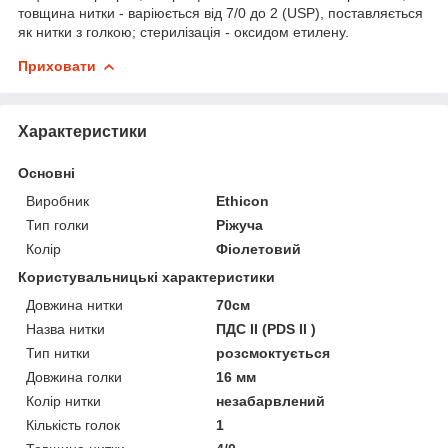
товщина нитки - варіюється від 7/0 до 2 (USP), поставляється
як нитки з голкою; стерилізація - оксидом етилену.
Приховати
Характеристики
Основні
Виробник
Ethicon
Тип голки
Ріжуча
Колір
Фіолетовий
Користувальницькі характеристики
Довжина нитки
70см
Назва нитки
ПДС ІІ (PDS II )
Тип нитки
розсмоктується
Довжина голки
16 мм
Колір нитки
незабарвлений
Кількість голок
1