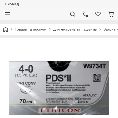
Екомед
Товари та послуги
Для лікарень та пацієнтів
Закритт