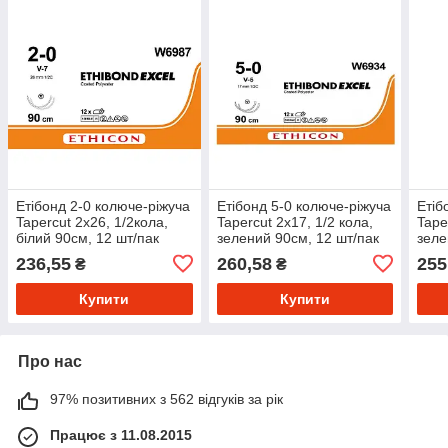
Етібонд 2-0 колюче-ріжуча
Етібонд 5-0 колюче-ріжуча
Етіб
Tapercut 2х26, 1/2кола,
Tapercut 2х17, 1/2 кола,
Tape
білий 90см, 12 шт/пак
зелений 90см, 12 шт/пак
зеле
236,55
260,58
255
₴
₴
Купити
Купити
Про нас
97% позитивних з 562 відгуків за рік
Працює з 11.08.2015