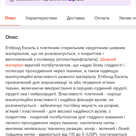
Опис
Характеристики
Доставка
Оплата
Умови п
Опис
Етібонд Ексель є плетеним стерильним хірургічним шовним
матеріалом, що не розсмоктується, з покриттям і
виготовлений з полімеру (етілентерефталата).
Шовний
матеріал
вкритий полібутилатом, що надає йому гладкості і
полегшує проходження через тканини, а також підвищує
маніпуляційні властивості шовного матеріалу. Етібонд Ексель
призначений для апроксимації та або лігування м'яких
тканин, включаючи використання в серцево-судинній хірургії,
хірургії ока і нейрохірургії. Властивості: плетений - хороші
маніпуляційні властивості і надійна фіксація вузлів; не
розсмоктується - забезпечує постійну міцність на розрив;
м'який і пластичний - для високої надійності вузлів; з
покриттям - покритий полібутілатом для гладкого ковзання і
легкого проходження через тканини; синтетична нитка -
викликає мінімальну тканинну реакцію; колір - зелений і білий;
товщина нитки - варіюється від 7/0 до 5 (USP), постачаються