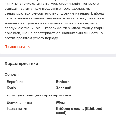
як нитки з голкою,так і лігатури; стерилізація - іонізуюча
радіація, за винятком продуктів з прокладками, які
стерилізуються окисом етилену. Шовний матеріал Етібонд
Ексель викликає мінімальну початкову запальну реакцію в
тканині з наступною інкапсуляцією шовного матеріалу
сполучною тканиною. Експерименти з імплантації у тварин
показали, що не спостерігається значних змін міцності на
розтяг протягом усього періоду.
Приховати
Характеристики
Основні
Виробник
Ethicon
Колір
Зелений
Користувальницькі характеристики
Довжина нитки
90см
Назва нитки
Етібонд ексель (Ethibond
excel)