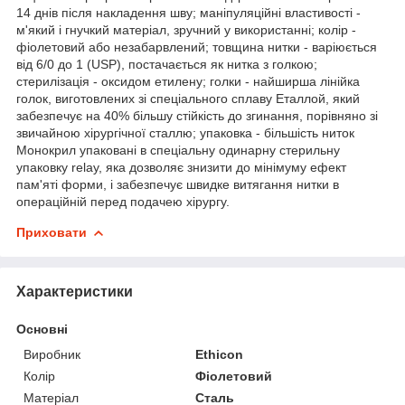
14 днів після накладення шву; маніпуляційні властивості -
м'який і гнучкий матеріал, зручний у використанні; колір -
фіолетовий або незабарвлений; товщина нитки - варіюється
від 6/0 до 1 (USP), постачається як нитка з голкою;
стерилізація - оксидом етилену; голки - найширша лінійка
голок, виготовлених зі спеціального сплаву Еталлой, який
забезпечує на 40% більшу стійкість до згинання, порівняно зі
звичайною хірургічної сталлю; упаковка - більшість ниток
Монокрил упаковані в спеціальну одинарну стерильну
упаковку relay, яка дозволяє знизити до мінімуму ефект
пам'яті форми, і забезпечує швидке витягання нитки в
операційній перед подачею хірургу.
Приховати
Характеристики
Основні
Виробник
Ethicon
Колір
Фіолетовий
Матеріал
Сталь