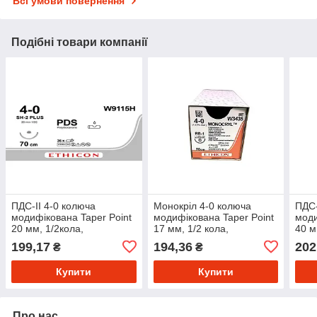
Всі умови повернення
Подібні товари компанії
ПДС-ІІ 4-0 колюча
Монокріл 4-0 колюча
ПДС-
модифікована Taper Point
модифікована Taper Point
моди
20 мм, 1/2кола,
17 мм, 1/2 кола,
40 м
фіолетовий 70см, 36 шт/
фіолетовий 70 см, 12 шт/
фіол
199,17
194,36
202
₴
₴
пак
пак
пак
Купити
Купити
Про нас