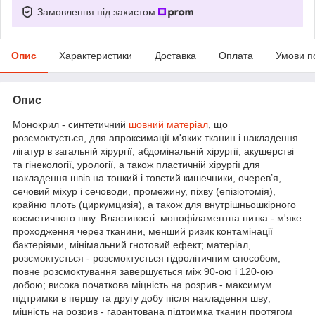
Замовлення під захистом
Опис
Характеристики
Доставка
Оплата
Умови п
Опис
Монокрил - синтетичний
шовний матеріал
, що
розсмоктується, для апроксимації м'яких тканин і накладення
лігатур в загальній хірургії, абдомінальній хірургії, акушерстві
та гінекології, урології, а також пластичній хірургії для
накладення швів на тонкий і товстий кишечники, очерев’я,
сечовий міхур і сечоводи, промежину, піхву (епізіотомія),
крайню плоть (циркумцизія), а також для внутрішньошкірного
косметичного шву. Властивості: монофіламентна нитка - м'яке
проходження через тканини, менший ризик контамінації
бактеріями, мінімальний гнотовий ефект; матеріал,
розсмоктується - розсмоктується гідролітичним способом,
повне розсмоктування завершується між 90-ою і 120-ою
добою; висока початкова міцність на розрив - максимум
підтримки в першу та другу добу після накладення шву;
міцність на розрив - гарантована підтримка тканин протягом