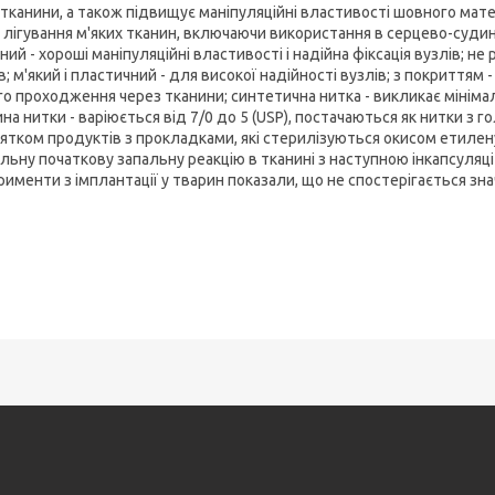
 тканини, а також підвищує маніпуляційні властивості шовного мате
 лігування м'яких тканин, включаючи використання в серцево-судинній 
ий - хороші маніпуляційні властивості і надійна фіксація вузлів; не
; м'який і пластичний - для високої надійності вузлів; з покриттям
о проходження через тканини; синтетична нитка - викликає мінімаль
а нитки - варіюється від 7/0 до 5 (USP), постачаються як нитки з голк
нятком продуктів з прокладками, які стерилізуються окисом етиле
альну початкову запальну реакцію в тканині з наступною інкапсуля
именти з імплантації у тварин показали, що не спостерігається зна