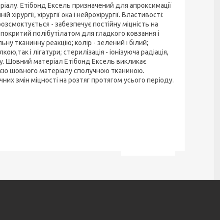
ріалу. Етібонд Ексель призначений для апроксимації
хірургії, хірургії ока і нейрохірургії. Властивості:
 розсмоктується - забезпечує постійну міцність на
 - покритий полібутілатом для гладкого ковзання і
ну тканинну реакцію; колір - зелений і білий;
ою,так і лігатури; стерилізація - іонізуюча радіація,
ну. Шовний матеріал Етібонд Ексель викликає
цією шовного матеріалу сполучною тканиною.
чних змін міцності на розтяг протягом усього періоду.