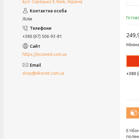
вул. Сирецька 9, Київ, Україна
Готов
Лілія
249,
+380 (67) 506-93-81
Мінім
https://ecomed.com.ua
shop@ekonet.com.ua
+380 (
Етібо
полім