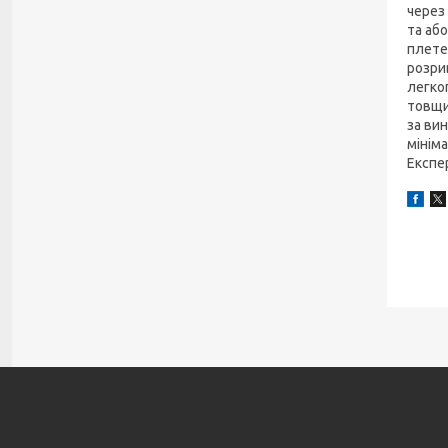
через
та або
плетен
розрив
легког
товщин
за ви
мінім
Експер