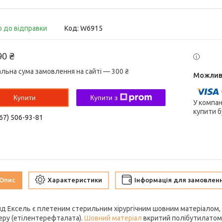
о до відправки
Код:
W6915
90 ₴
альна сума замовлення на сайті — 300 ₴
Купити
Купити з
У компан
купити б
67) 506-93-81
Опис
Характеристики
Інформація для замовлен
нд Ексель є плетеним стерильним хірургічним шовним матеріалом, 
еру (етілентерефталата).
Шовний матеріал
вкритий полібутилатом,