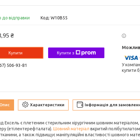
о до відправки
Код:
W10B55
8,95 ₴
Купити
Купити з
У компан
67) 506-93-81
купити б
Опис
Характеристики
Інформація для замовлен
нд Ексель є плетеним стерильним хірургічним шовним матеріалом, 
еру (етілентерефталата).
Шовний матеріал
вкритий полібутилатом,
 тканини, а також підвищує маніпуляційні властивості шовного мате