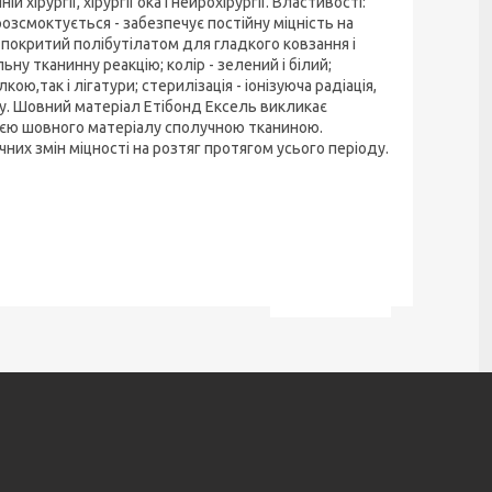
хірургії, хірургії ока і нейрохірургії. Властивості:
 розсмоктується - забезпечує постійну міцність на
 - покритий полібутілатом для гладкого ковзання і
ну тканинну реакцію; колір - зелений і білий;
ою,так і лігатури; стерилізація - іонізуюча радіація,
ну. Шовний матеріал Етібонд Ексель викликає
цією шовного матеріалу сполучною тканиною.
чних змін міцності на розтяг протягом усього періоду.