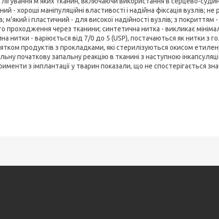
 лігування м'яких тканин, включаючи використання в серцево-судинній 
ий - хороші маніпуляційні властивості і надійна фіксація вузлів; не
; м'який і пластичний - для високої надійності вузлів; з покриттям
о проходження через тканини; синтетична нитка - викликає мінімаль
а нитки - варіюється від 7/0 до 5 (USP), постачаються як нитки з голк
нятком продуктів з прокладками, які стерилізуються окисом етиле
альну початкову запальну реакцію в тканині з наступною інкапсуля
именти з імплантації у тварин показали, що не спостерігається зна