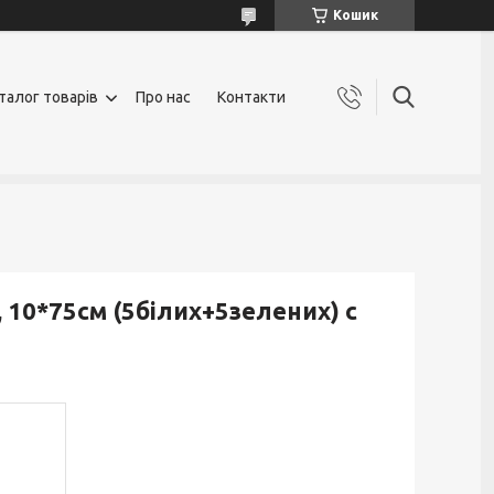
Кошик
талог товарів
Про нас
Контакти
, 10*75см (5білих+5зелених) с