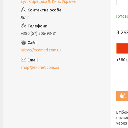
вул. Сирецька 9, Київ, Україна
Готов
Лілія
3 26
+380 (67) 506-93-81
https://ecomed.com.ua
+380 (
shop@ekonet.com.ua
Етібо
полім
через