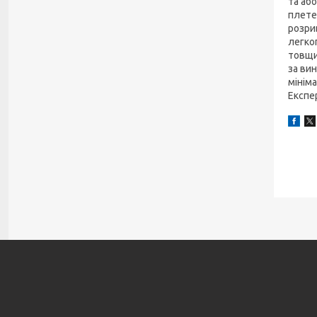
та або
плетен
розрив
легког
товщин
за ви
мінім
Експер