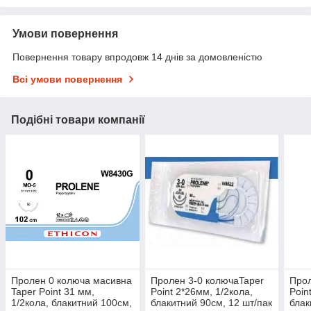
Умови повернення
Повернення товару впродовж 14 днів за домовленістю
Всі умови повернення
Подібні товари компанії
Пролен 0 колюча масивна
Пролен 3-0 колючаTaper
Прол
Taper Point 31 мм,
Point 2*26мм, 1/2кола,
Poin
1/2кола, блакитний 100см,
блакитний 90см, 12 шт/пак
блак