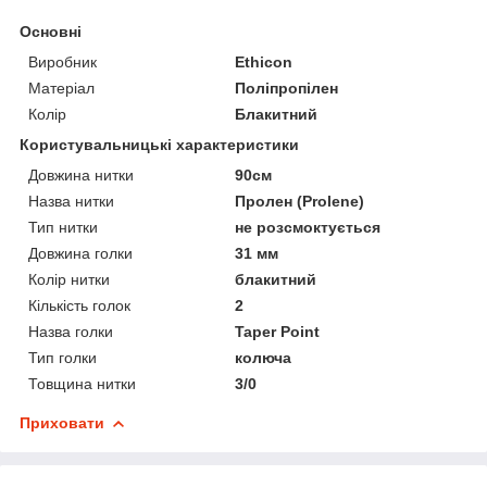
Основні
Виробник
Ethicon
Матеріал
Поліпропілен
Колір
Блакитний
Користувальницькі характеристики
Довжина нитки
90см
Назва нитки
Пролен (Prolene)
Тип нитки
не розсмоктується
Довжина голки
31 мм
Колір нитки
блакитний
Кількість голок
2
Назва голки
Taper Point
Тип голки
колюча
Товщина нитки
3/0
Приховати