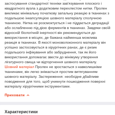
застосування стандартної техніки зав'язування плоского і
квадратного вузла з додатковим перехлестом нитки. Пролен
викликає мінімальну початкову запальну реакцію в тканинах з
подальшою інкапсуляцією шовного матеріалу сполучною
тканиною. Нитка не розсмоктується і не піддається деградації
або ослабленню під дією ферментів в тканинах. Завдяки своїй
відносній біологічній інертності він рекомендується до
використання в місцях, де бажана найменша можлива
реакція в тканинах. В якості моноволоконного матеріалу він
успішно застосовується в хірургічних ранах, де є ризик
подальшого інфікування або забруднення, так як його
використання допомагає звести до мінімуму утворення
лігатурного свища чи відторгнення шовного матеріалу.
Шовний матеріал
Пролен не зростається з навколишніми
тканинами, він легко знімається простим витягуванням
шовного матеріалу. Застереження: необхідне дбайливе
поводження для того, щоб уникнути пошкодження поверхні
матеріалу хірургічними інструментами.
Приховати
Характеристики