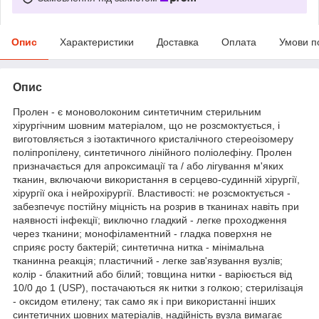
Опис
Характеристики
Доставка
Оплата
Умови п
Опис
Пролен - є моноволоконим синтетичним стерильним
хірургічним шовним матеріалом, що не розсмоктується, і
виготовляється з ізотактичного кристалічного стереоізомеру
поліпропілену, синтетичного лінійного поліолефіну. Пролен
призначається для апроксимації та / або лігування м'яких
тканин, включаючи використання в серцево-судинній хірургії,
хірургії ока і нейрохірургії. Властивості: не розсмоктується -
забезпечує постійну міцність на розрив в тканинах навіть при
наявності інфекції; виключно гладкий - легке проходження
через тканини; монофіламентний - гладка поверхня не
сприяє росту бактерій; синтетична нитка - мінімальна
тканинна реакція; пластичний - легке зав'язування вузлів;
колір - блакитний або білий; товщина нитки - варіюється від
10/0 до 1 (USP), постачаються як нитки з голкою; стерилізація
- оксидом етилену; так само як і при використанні інших
синтетичних шовних матеріалів, надійність вузла вимагає