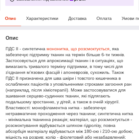
Опис
Характеристики
Доставка
Оплата
Умови п
Опис
ПДС II - синтетична
мононитка, що розсмоктується
, яка
забезпечує підтримку тканин на термін більше 6-ти тижнів.
Застосовується для апроксимації тканин і в ситуаціях, що
вимагають тривалого терміну підтримки, в тому числі для
з'єднання м'язових фасцій і апоневрозів, сухожиль. Також
ПДС II призначена для шва шкіри і товстого кишечника в
ослаблених пацієнтів з уповільненими строками загоєння ран
(наприклад, після хіміотерапії). Може застосовуватися для
зшивання серцево-судинних тканин, які підлягають
подальшому зростанню, у дітей, а також в очній хірургії.
Властивості: монофіламентна нитка - забезпечує
нетравматичне проходження через тканини; синтетична нитка
- мінімальна тканинна реакція; матеріал, що розсмоктується -
розсмоктування відбувається шляхом гідролізу, повна
абсорбція матеріалу відбувається між 180-ою і 210-ою добою;
міцність на розрив; колір - фіолетовий або незабарвлений;