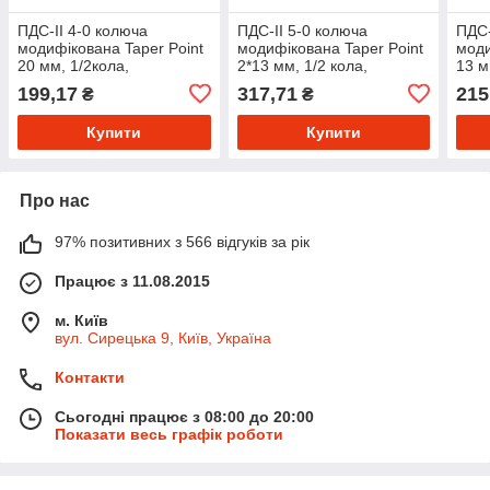
ПДС-ІІ 4-0 колюча
ПДС-ІІ 5-0 колюча
ПДС-
модифікована Taper Point
модифікована Taper Point
моди
20 мм, 1/2кола,
2*13 мм, 1/2 кола,
13 м
фіолетовий 70см, 36 шт/
фіолетовий 70см, 36 шт/
фіол
199,17
317,71
215
₴
₴
пак
пак
пак
Купити
Купити
Про нас
97% позитивних з 566 відгуків за рік
Працює з 11.08.2015
м. Київ
вул. Сирецька 9, Київ, Україна
Контакти
Сьогодні працює з 08:00 до 20:00
Показати весь графік роботи