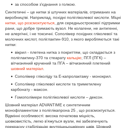
за способом з'єднання з голкою.
Синтетичні – це нитки зі штучних матеріалів, отриманих на
виробництві. Наприклад, похідні полігліколевої кислоти. Міцні
нитки, що розсмоктуються
, для середньострокової підтримки
рани, що добре тримають вузол. Не колагени, не антигенні,
не алергічні, і не токсичні. Сополімер похідних гліколевої та
молочних кислот, поліглактин-910, з якого виробляються такі
нитки:
вікрил - плетена нитка з покриттям, що складається з
поліглактину-370 та стеарату
кальцію
; ПГЛ (ПГК) –
вітчизняний кручений та ПГА – вітчизняний плетений
шовний матеріал
.
Сополімер гліколіду та Е-капролактаму - монокрил.
Сополімер гліколевої кислоти та триметилену
карбонату - максон.
Гомополімери полігліколевої кислоти – дексон.
Шовний матеріал ADVANTIME є синтетичним
монофіламентом з поліглікапрона 25 , що розсмоктується.
Відмінні особливості: висока початкова міцність,
шовковистість, легко в'яжуться вузли, які забезпечують
прекрасну стабілізацію внутрішньошкірних швів. Шовний