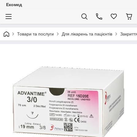
Екомед
Товари та послуги
Для лікарень та пацієнтів
Закритт