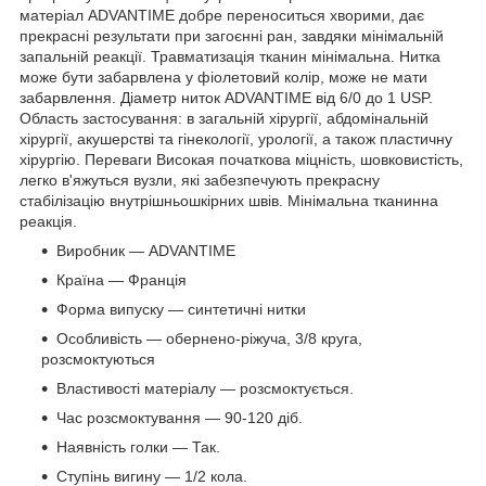
матеріал ADVANTIME добре переноситься хворими, дає
прекрасні результати при загоєнні ран, завдяки мінімальній
запальній реакції. Травматизація тканин мінімальна. Нитка
може бути забарвлена у фіолетовий колір, може не мати
забарвлення. Діаметр ниток ADVANTIME від 6/0 до 1 USP.
Область застосування: в загальній хірургії, абдомінальній
хірургії, акушерстві та гінекології, урології, а також пластичну
хірургію. Переваги Високая початкова міцність, шовковистість,
легко в'яжуться вузли, які забезпечують прекрасну
стабілізацію внутрішньошкірних швів. Мінімальна тканинна
реакція.
Виробник — ADVANTIME
Країна — Франція
Форма випуску — синтетичні нитки
Особливість — обернено-ріжуча, 3/8 круга,
розсмоктуються
Властивості матеріалу — розсмоктується.
Час розсмоктування — 90-120 діб.
Наявність голки — Так.
Ступінь вигину — 1/2 кола.