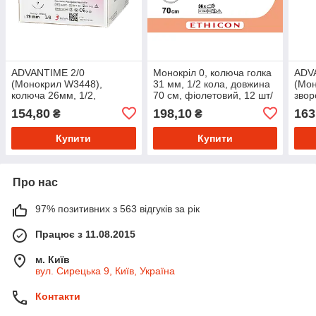
ADVANTIME 2/0
Монокріл 0, колюча голка
ADV
(Монокрил W3448),
31 мм, 1/2 кола, довжина
(Мон
колюча 26мм, 1/2,
70 см, фіолетовий, 12 шт/
звор
довжина 70см, фіолетова
пак
19мм
154,80
198,10
163
₴
₴
I не
Купити
Купити
Про нас
97% позитивних з 563 відгуків за рік
Працює з 11.08.2015
м. Київ
вул. Сирецька 9, Київ, Україна
Контакти