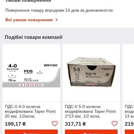
Умови повернення
Повернення товару впродовж 14 днів за домовленістю
Всі умови повернення
Подібні товари компанії
ПДС-ІІ 4-0 колюча
ПДС-ІІ 5-0 колюча
ПДС-
модифікована Taper Point
модифікована Taper Point
моди
20 мм, 1/2кола,
2*13 мм, 1/2 кола,
13 м
фіолетовий 70см, 36 шт/
фіолетовий 70см, 36 шт/
фіол
199,17
317,71
215
₴
₴
пак
пак
пак