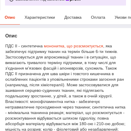
Опис
Характеристики
Доставка
Оплата
Умови п
Опис
ПДС II - синтетична
мононитка, що розсмоктується
, яка
забезпечує підтримку тканин на термін більше 6-ти тижнів.
Застосовується для апроксимації тканин і в ситуаціях, що
вимагають тривалого терміну підтримки, в тому числі для
з'єднання м'язових фасцій і апоневрозів, сухожиль. Також
ПДС II призначена для шва шкіри і товстого кишечника в
ослаблених пацієнтів з уповільненими строками загоєння ран
(наприклад, після хіміотерапії). Може застосовуватися для
зшивання серцево-судинних тканин, які підлягають
подальшому зростанню, у дітей, а також в очній хірургії.
Властивості: монофіламентна нитка - забезпечує
нетравматичне проходження через тканини; синтетична нитка
- мінімальна тканинна реакція; матеріал, що розсмоктується -
розсмоктування відбувається шляхом гідролізу, повна
абсорбція матеріалу відбувається між 180-ою і 210-ою добою;
міцність на розрив; колір - фіолетовий або незабарвлений;