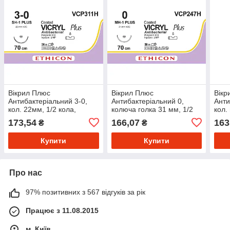
Вікрил Плюс
Вікрил Плюс
Вікр
Антибактеріальний 3-0,
Антибактеріальний 0,
Анти
кол. 22мм, 1/2 кола,
колюча голка 31 мм, 1/2
кол.
фіолетовий, 70см, 36 шт/
кола, довжина 70 см,
фіол
173,54
166,07
163
₴
₴
пак
фіолетовий, 36 шт/пак
пак
Купити
Купити
Про нас
97% позитивних з 567 відгуків за рік
Працює з 11.08.2015
м. Київ