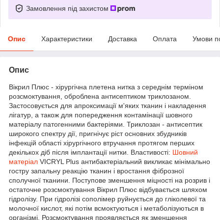
Замовлення під захистом
Опис
Характеристики
Доставка
Оплата
Умови п
Опис
Вікрил Плюс - хірургічна плетена нитка з середнім терміном
розсмоктування, оброблена антисептиком триклозаном.
Застосовується для апроксимації м'яких тканин і накладення
лігатур, а також для попередження контамінації шовного
матеріалу патогенними бактеріями. Триклозан - антисептик
широкого спектру дії, пригнічує ріст основних збудників
інфекцій області хірургічного втручання протягом перших
декількох діб після імплантації нитки. Властивості:
Шовний
матеріал
VICRYL Plus антибактеріальний викликає мінімально
гостру запальну реакцію тканин і вростання фіброзної
сполучної тканини. Поступове зменшення міцності на розрив і
остаточне розсмоктування Вікрил Плюс відбувається шляхом
гідролізу. При гідролізі сополімер руйнується до гліколевої та
молочної кислот, які потім всмоктуються і метаболізуються в
організмі. Розсмоктування проявляється як зменшення