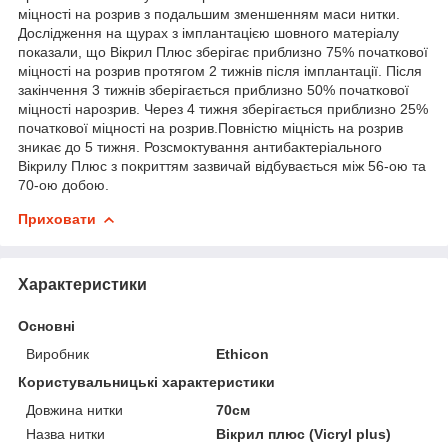
міцності на розрив з подальшим зменшенням маси нитки.
Дослідження на щурах з імплантацією шовного матеріалу
показали, що Вікрил Плюс зберігає приблизно 75% початкової
міцності на розрив протягом 2 тижнів після імплантації. Після
закінчення 3 тижнів зберігається приблизно 50% початкової
міцності нарозрив. Через 4 тижня зберігається приблизно 25%
початкової міцності на розрив.Повністю міцність на розрив
зникає до 5 тижня. Розсмоктування антибактеріального
Вікрилу Плюс з покриттям зазвичай відбувається між 56-ою та
70-ою добою.
Приховати
Характеристики
Основні
Виробник
Ethicon
Користувальницькі характеристики
Довжина нитки
70см
Назва нитки
Вікрил плюс (Vicryl plus)