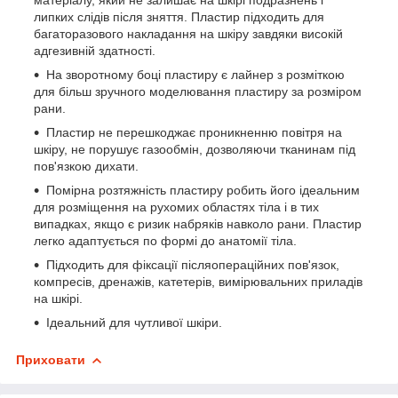
липких слідів після зняття. Пластир підходить для
багаторазового накладання на шкіру завдяки високій
адгезивній здатності.
На зворотному боці пластиру є лайнер з розміткою
для більш зручного моделювання пластиру за розміром
рани.
Пластир не перешкоджає проникненню повітря на
шкіру, не порушує газообмін, дозволяючи тканинам під
пов'язкою дихати.
Помірна розтяжність пластиру робить його ідеальним
для розміщення на рухомих областях тіла і в тих
випадках, якщо є ризик набряків навколо рани. Пластир
легко адаптується по формі до анатомії тіла.
Підходить для фіксації післяопераційних пов'язок,
компресів, дренажів, катетерів, вимірювальних приладів
на шкірі.
Ідеальний для чутливої шкіри.
Приховати