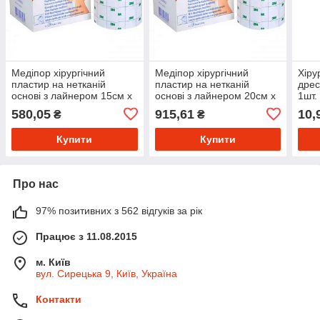
Медіпор хірургічний
Медіпор хірургічний
Хіру
пластир на нетканій
пластир на нетканій
дрес
основі з лайнером 15см x
основі з лайнером 20см x
1шт.
10м,
10м ,
580,05
915,61
10,
₴
₴
Купити
Купити
Про нас
97% позитивних з 562 відгуків за рік
Працює з 11.08.2015
м. Київ
вул. Сирецька 9, Київ, Україна
Контакти