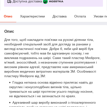
Доступна доставка
Опис
Характеристики
Доставка
Оплата
Умови п
Опис
Для того, щоб накладати пов'язки на рухомі ділянки тіла,
необхідний спеціальний засіб для догляду за ранами у
вигляді еластичної пов'язки. Добре б, якби цей виріб був
самофіксуючий, тобто мав би адгезивную основу, і не
викликав подразнень на шкірі. Саме такий пластир Medipore,
м'який, зносостійкий, з незначним ступенем розтягування і
високим рівнем адгезії, представляє нам американський
виробник медичних витратних матеріалів ЗМ. Особливості
пластиру Medipore від ЗМ:
Гладка неткана основа відмінно прилягає навіть до
округлих і конусоподібних вигинів тіла, щільно
тримається на шкірі протягом усього періоду носіння,
не відклеюється і не загинається по краях.
Адгезивний шар виробу виконаний з гіпоалергенного
матеріалу, який не залишає на шкірі подразнень і