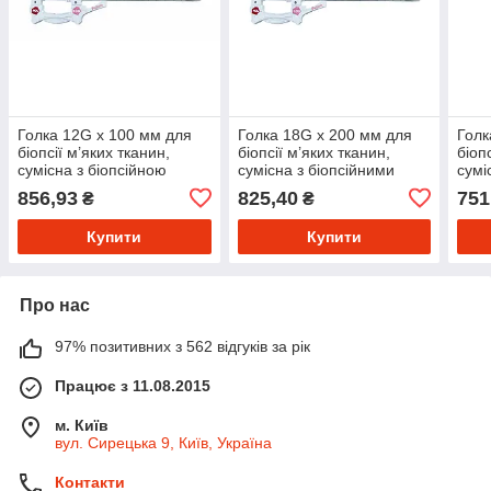
Голка 12G x 100 мм для
Голка 18G x 200 мм для
Голк
біопсії м’яких тканин,
біопсії м’яких тканин,
біоп
сумісна з біопсійною
сумісна з біопсійними
сумі
системою Паліум (Palium)
системами Паліум
сист
856,93
825,40
751
₴
₴
та Магнум Бард
(Palium) та Магнум Бард
(Pal
(MagnumBard)
(Magnum Bard)
(Ma
Купити
Купити
Про нас
97% позитивних з 562 відгуків за рік
Працює з 11.08.2015
м. Київ
вул. Сирецька 9, Київ, Україна
Контакти