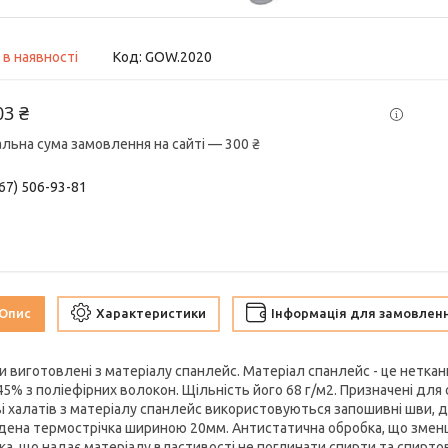
 в наявності
Код:
GOW.2020
03 ₴
альна сума замовлення на сайті — 300 ₴
67) 506-93-81
Опис
Характеристики
Інформація для замовлен
и виготовлені з матеріалу спанлейс. Матеріал спанлейс - це нетка
45% з поліефірних волокон. Щільність його 68 г/м2. Призначені для о
і халатів з матеріалу спанлейс використовуються запошивні шви, д
дена термострічка шириною 20мм. Антистатична обробка, що змен
ка, що надає матеріалу властивості не поглинати спирти та спирто