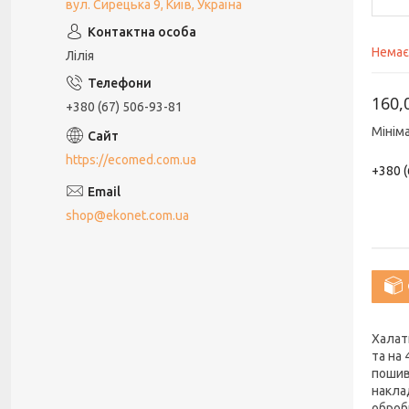
вул. Сирецька 9, Київ, Україна
Немає
Лілія
160,
+380 (67) 506-93-81
Мінім
https://ecomed.com.ua
+380 (
shop@ekonet.com.ua
Халат
та на 
пошив
накла
оброб