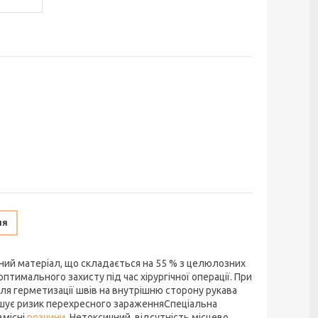
ня
нний матеріал, що складається на 55 % з целюлозних
птимального захисту під час хірургічної операції. При
ля герметизації швів на внутрішню сторону рукава
шує ризик перехресного зараженняCпеціальна
вмісні
розчини
. Нетоксичний, відсутність місцево