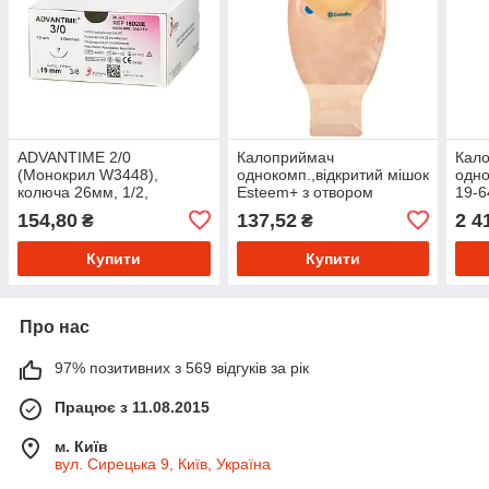
ADVANTIME 2/0
Калоприймач
Кал
(Монокрил W3448),
однокомп.,відкритий мішок
одно
колюча 26мм, 1/2,
Esteem+ з отвором
19-6
довжина 70см, фіолетова
InvisiClose, непрозорий,
30ш
154,80
137,52
2 4
₴
₴
20-70 mm
Купити
Купити
Про нас
97% позитивних з 569 відгуків за рік
Працює з 11.08.2015
м. Київ
вул. Сирецька 9, Київ, Україна