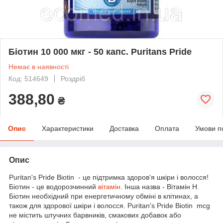
Біотин 10 000 мкг - 50 капс. Puritans Pride
Немає в наявності
Код: 514649
Роздріб
388,80
₴
Опис
Характеристики
Доставка
Оплата
Умови п
Опис
Puritan's Pride Biotin - це підтримка здоров'я шкіри і волосся!
Біотин - це водорозчинний
вітамін
. Інша назва - Вітамін H.
Біотин необхідний при енергетичному обміні в клітинах, а
також для здорової шкіри і волосся. Puritan's Pride Biotin mcg
не містить штучних барвників, смакових добавок або