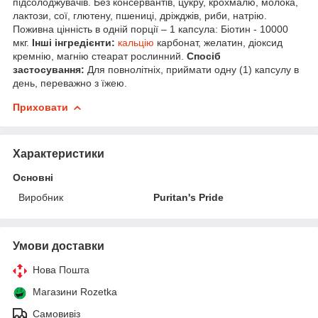
підсолоджувачів. Без консервантів, цукру, крохмалю, молока,
лактози, сої, глютену, пшениці, дріжджів, риби, натрію.
Поживна цінність в одній порції – 1 капсула: Біотин - 10000
мкг.
Інші інгредієнти:
кальцію
карбонат, желатин, діоксид
кремнію, магнію стеарат рослинний.
Спосіб
застосування:
Для повнолітніх, приймати одну (1) капсулу в
день, переважно з їжею.
Приховати
Характеристики
Основні
Виробник
Puritan's Pride
Умови доставки
Нова Пошта
Магазини Rozetka
Самовивіз