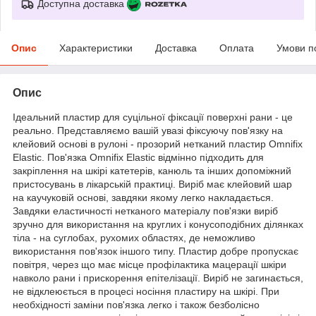
Доступна доставка
Опис
Характеристики
Доставка
Оплата
Умови п
Опис
Ідеальний пластир для суцільної фіксації поверхні рани - це
реально. Представляємо вашій увазі фіксуючу пов'язку на
клейовий основі в рулоні - прозорий нетканий пластир Omnifix
Elastic. Пов'язка Omnifix Elastic відмінно підходить для
закріплення на шкірі катетерів, канюль та інших допоміжний
пристосувань в лікарській практиці. Виріб має клейовий шар
на каучуковій основі, завдяки якому легко накладається.
Завдяки еластичності нетканого матеріалу пов'язки виріб
зручно для використання на круглих і конусоподібних ділянках
тіла - на суглобах, рухомих областях, де неможливо
використання пов'язок іншого типу. Пластир добре пропускає
повітря, через що має місце профілактика мацерації шкіри
навколо рани і прискорення епітелізації. Виріб не загинається,
не відклеюється в процесі носіння пластиру на шкірі. При
необхідності заміни пов'язка легко і також безболісно