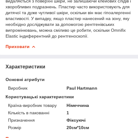
видаляється з поверхні шкіри, не залишаючи клейових слідів і
хворобливих подразнень. Пластир часто використовують для
дитячої та дуже чутливої шкіри, оскільки він має гіпоалергенні
властивості. У випадку, якщо пластир нанесений на зону, яку
необхідно досліджувати за допомогою рентгенівських
випромінювань, можна сміливо це робити, оскільки Omnifix
Elastic індиферентний до рентгеноскопії.
Приховати
Характеристики
Основні атрибути
Виробник
Paul Hartmann
Користувацькі характеристики
Країна-виробник товару
Німеччина
Кількість в пакованні
1
Призначення
Фіксуючі
Розмір
20см*10см