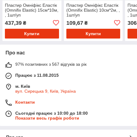
Пластир Омніфікс Еластік
Пластир Омніфікс Еластік
Плас
(Omnifix Elastic) 15см*10м,
(Omnifix Elastic) 10см*2м, ,
(Omn
, 1шт/уп
1шт/уп
, 1ш
437,39
109,67
306
₴
₴
Купити
Купити
Про нас
97% позитивних з 567 відгуків за рік
Працює з 11.08.2015
м. Київ
вул. Сирецька 9, Київ, Україна
Контакти
Сьогодні працює з 10:00 до 18:00
Показати весь графік роботи
Про нас