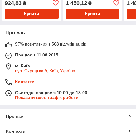
924,83
1 450,12
1 4
₴
₴
4 (10,75см* х 10м), 1шт/уп
5 (17,5см* х 10м), 1шт/уп
Купити
Купити
Про нас
97% позитивних з 568 відгуків за рік
Працює з 11.08.2015
м. Київ
вул. Сирецька 9, Київ, Україна
Контакти
Сьогодні працює з 10:00 до 18:00
Показати весь графік роботи
Про нас
Контакти