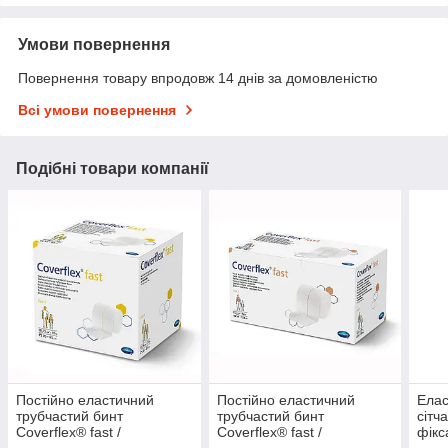
Умови повернення
Повернення товару впродовж 14 днів за домовленістю
Всі умови повернення
Подібні товари компанії
Постійно еластичний
Постійно еластичний
Елас
трубчастий бинт
трубчастий бинт
сітч
Coverflex® fast /
Coverflex® fast /
фікс
Коверфлекс фаст, Розмір
Коверфлекс фаст, Розмір
3 (2