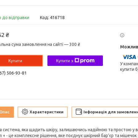
о до відправки
Код:
416718
52 ₴
альна сума замовлення на сайті — 300 ₴
Купити
Купити з
У компан
купити б
67) 506-93-81
Опис
Характеристики
Інформація для замовлен
на система, яка щадить шкіру, залишаючись надійною та простою у в
m + - це комплексне рішення, яке поєднує шкірний бар’єр та мішечок