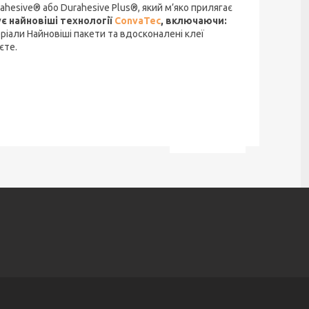
esive® або Durahesive Plus®, який м’яко прилягає
є найновіші технології
ConvaTec
, включаючи:
еріали Найновіші пакети та вдосконалені клеї
єте.