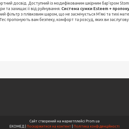
ртний досвід. Доступний із модифікованим шкірним бар’єром Stomah
ри та захищає її від руйнування.
Система сумки Esteem + пропону
ий фільтр з плівковим шаром, що не засмічується М'які та тихі мат
Tec пропонують вам безпеку, комфорт та розсуд, яких ви заслугову
Сайт створений на маркетплейсі
Prom.ua
ЕКОМЕД |
Поскаржитися на контент
|
Політика конфіденційності