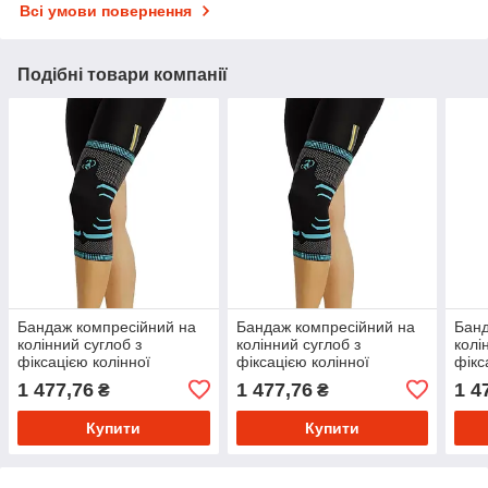
Всі умови повернення
Подібні товари компанії
Бандаж компресійний на
Бандаж компресійний на
Банд
колінний суглоб з
колінний суглоб з
колі
фіксацією колінної
фіксацією колінної
фікс
чашечки Morsa розмір XXL
чашечки Morsa розмір XL
чаше
1 477,76
1 477,76
1 4
₴
₴
(чорний)
(чорний)
(чор
Купити
Купити