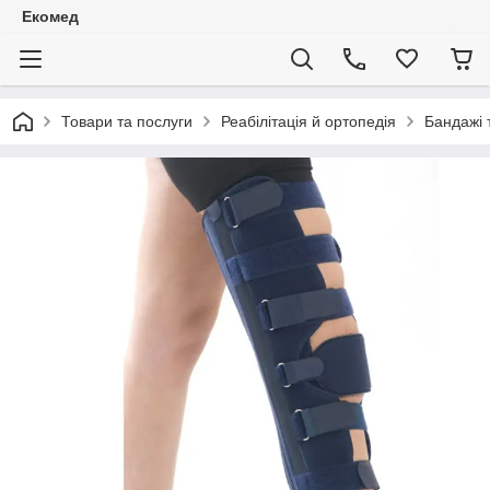
Екомед
Товари та послуги
Реабілітація й ортопедія
Бандажі 