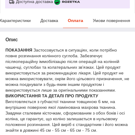
Доступна доставка
Характеристики
Доставка
Оплата
Умови повернення
Опис
ПОКАЗАННЯ
Застосовується в ситуаціях, коли потрібно
повне розгинання колінного суглоба. Забезпечує
післяопераційну іммобілізацію після операцій на колінній
чашечці, суглобах та колатеральних зв’язках. Цей продукт
використовується за рекомендацією лікаря. Цей продукт не
можна використовувати, окрім його цільового призначення, не
можна поєднувати з будь-яким іншим продуктом і
використовується лише за оригінальними показаннями.
ВИКОРИСТАННЯ ТА ДЕТАЛІ ПРО ПРОДУКТУ
Виготовляється з губчастої тканини товщиною 6 мм, на
внутрішню поверхню якої ламінована махрова тканина.
Завдяки сталевим кісточкам, сформованим з обох боків і осі
коліна, це гарантує, що коліно залишається в нульовому
положенні розгинання. Цей виріб є стандартним і його можна
знайти в довжині 45 см - 55 см - 65 см - 75 см.