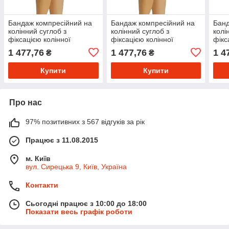
Бандаж компресійний на
Бандаж компресійний на
Банд
колінний суглоб з
колінний суглоб з
колі
фіксацією колінної
фіксацією колінної
фікс
чашечки Morsa розмір XXL
чашечки Morsa розмір XL
чаше
1 477,76
1 477,76
1 4
₴
₴
(чорний)
(чорний)
(чор
Купити
Купити
Про нас
97% позитивних з 567 відгуків за рік
Працює з 11.08.2015
м. Київ
вул. Сирецька 9, Київ, Україна
Контакти
Сьогодні працює з 10:00 до 18:00
Показати весь графік роботи