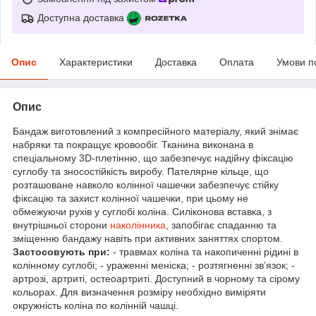
Доступна доставка
Опис
Характеристики
Доставка
Оплата
Умови п
Опис
Бандаж виготовлений з компресійного матеріалу, який знімає
набряки та покращує кровообіг. Тканина виконана в
спеціальному 3D-плетінню, що забезпечує надійну фіксацію
суглобу та зносостійкість виробу. Пателярне кільце, що
розташоване навколо колінної чашечки забезпечує стійку
фіксацію та захист колінної чашечки, при цьому не
обмежуючи рухів у суглобі коліна. Силіконова вставка, з
внутрішньої сторони
наколінника
, запобігає спаданню та
зміщенню бандажу навіть при активних заняттях спортом.
Застосовують при:
- травмах коліна та накопиченні рідині в
колінному суглобі; - ураженні меніска; - розтягненні зв’язок; -
артрозі, артриті, остеоартриті. Доступний в чорному та сірому
кольорах. Для визначення розміру необхідно виміряти
окружність коліна по колінній чашці.