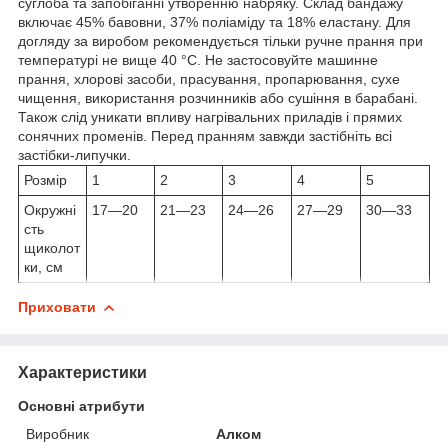
суглоба та запобіганні утворенню набряку. Склад бандажу
включає 45% бавовни, 37% поліаміду та 18% еластану. Для
догляду за виробом рекомендується тільки ручне прання при
температурі не вище 40 °C. Не застосовуйте машинне
прання, хлорові засоби, прасування, пропарювання, сухе
чищення, використання розчинників або сушіння в барабані.
Також слід уникати впливу нагрівальних приладів і прямих
сонячних променів. Перед пранням завжди застібніть всі
застібки-липучки.
Розмір
1
2
3
4
5
Окружні
17—20
21—23
24—26
27—29
30—33
сть
щиколот
ки, см
Приховати
Характеристики
Основні атрибути
Виробник
Алком