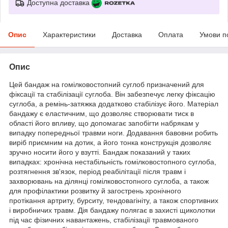
Доступна доставка
Опис
Характеристики
Доставка
Оплата
Умови п
Опис
Цей бандаж на гомілковостопний суглоб призначений для
фіксації та стабілізації суглоба. Він забезпечує легку фіксацію
суглоба, а ремінь-затяжка додатково стабілізує його. Матеріал
бандажу є еластичним, що дозволяє створювати тиск в
області його впливу, що допомагає запобігти набрякам у
випадку попередньої травми ноги. Додавання бавовни робить
виріб приємним на дотик, а його тонка конструкція дозволяє
зручно носити його у взутті. Бандаж показаний у таких
випадках: хронічна нестабільність гомілковостопного суглоба,
розтягнення зв'язок, період реабілітації після травм і
захворювань на ділянці гомілковостопного суглоба, а також
для профілактики розвитку й загострень хронічного
протікання артриту, бурситу, тендовагініту, а також спортивних
і виробничих травм. Дія бандажу полягає в захисті щиколотки
під час фізичних навантажень, стабілізації травмованого