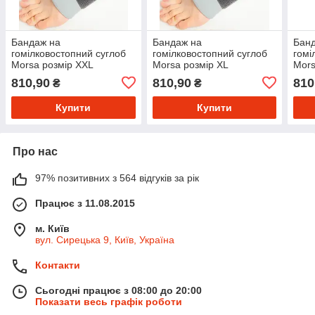
Бандаж на
Бандаж на
Бан
гомілковостопний суглоб
гомілковостопний суглоб
гомі
Morsa розмір XXL
Morsa розмір XL
Mors
810,90
810,90
810
₴
₴
Купити
Купити
Про нас
97% позитивних з 564 відгуків за рік
Працює з 11.08.2015
м. Київ
вул. Сирецька 9, Київ, Україна
Контакти
Сьогодні працює з 08:00 до 20:00
Показати весь графік роботи