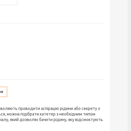
ня
зволяють проводити аспірацію рідини або секрету з
ься, можна підібрати катетер з необхідним типом
еріалу, який дозволяє бачити рідину, яку відсмоктують