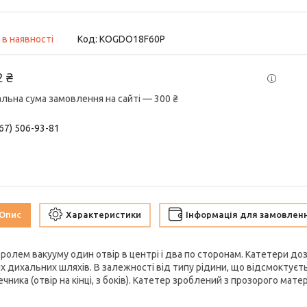
 в наявності
Код:
KOGDO18F60P
2 ₴
альна сума замовлення на сайті — 300 ₴
67) 506-93-81
Опис
Характеристики
Інформація для замовлен
тролем вакууму один отвір в центрі і два по сторонам. Катетери до
іх дихальних шляхів. В залежності від типу рідини, що відсмоктуєт
чника (отвір на кінці, з боків). Катетер зроблений з прозорого мат