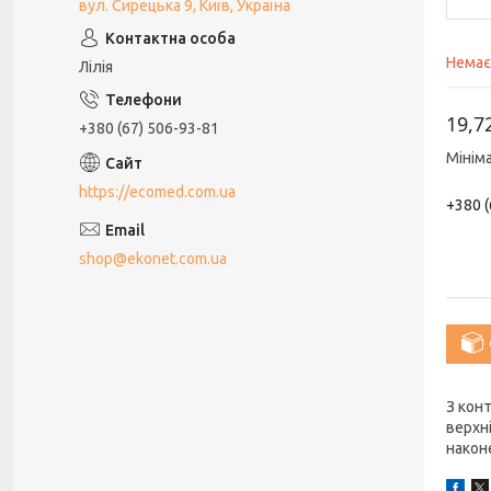
вул. Сирецька 9, Київ, Україна
Немає
Лілія
19,7
+380 (67) 506-93-81
Мінім
https://ecomed.com.ua
+380 (
shop@ekonet.com.ua
З кон
верхн
наконе