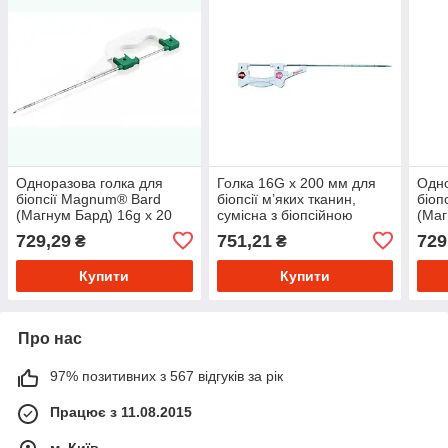
Одноразова голка для
Голка 16G x 200 мм для
Одно
біопсії Magnum® Bard
біопсії м’яких тканин,
біоп
(Магнум Бард) 16g x 20
сумісна з біопсійною
(Маг
cm
системою Магнум Бард
cm
729,29
751,21
729
₴
₴
(Magnum Bard) (FSC
1620B)
Купити
Купити
Про нас
97% позитивних з 567 відгуків за рік
Працює з 11.08.2015
м. Київ