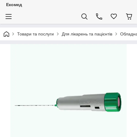
Екомед
Товари та послуги
Для лікарень та пацієнтів
Обладна