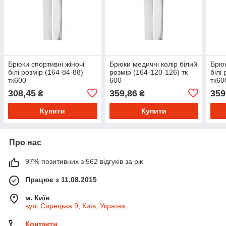
Брюки спортивні жіночі
Брюки медичні колір білий
Брюк
білі розмір (164-84-88)
розмір (164-120-126) тк
білі
тк600
600
тк60
308,45
359,86
359
₴
₴
Купити
Купити
Про нас
97% позитивних з 562 відгуків за рік
Працює з 11.08.2015
м. Київ
вул. Сирецька 9, Київ, Україна
Контакти