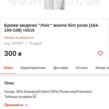
Брюки медичні "Лоіс" жіночі білі розм (164-
104-108) тк510
Немає в наявності
Код: 083997
Роздріб
300
₴
Опис
Характеристики
Доставка
Оплата
Умови п
Опис
Склад: 35%-Бавовна(Cotton) 65%-Поліестер(Polyester)
Таблиця розмірів
Приховати