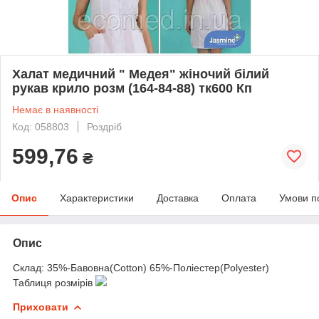
Халат медичний " Медея" жіночий білий
рукав крило розм (164-84-88) тк600 Кп
Немає в наявності
Код: 058803
Роздріб
599,76
₴
Опис
Характеристики
Доставка
Оплата
Умови п
Опис
Склад: 35%-Бавовна(Cotton) 65%-Поліестер(Polyester)
Таблиця розмірів
Приховати