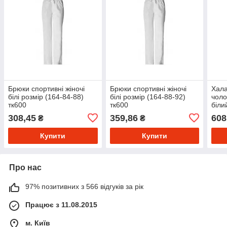
Брюки спортивні жіночі
Брюки спортивні жіночі
Хала
білі розмір (164-84-88)
білі розмір (164-88-92)
чоло
тк600
тк600
біли
розм
308,45
359,86
608
₴
₴
тк 6
Купити
Купити
Про нас
97% позитивних з 566 відгуків за рік
Працює з 11.08.2015
м. Київ