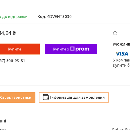
о до відправки
Код:
4DVENT3030
84,94 ₴
Купити
Купити з
У компан
67) 506-93-81
купити б
Характеристики
Інформація для замовлення
вні
ник
Peters Su